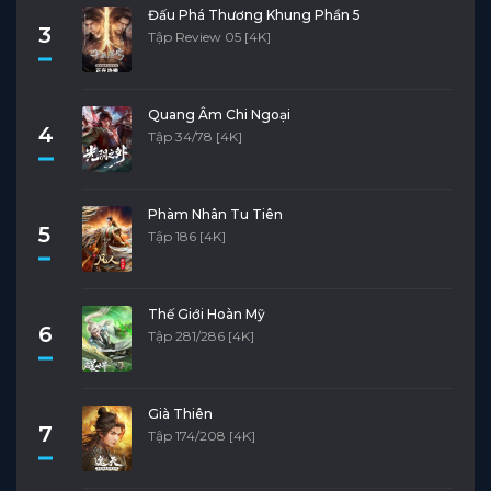
Đấu Phá Thương Khung Phần 5
3
Tập Review 05 [4K]
Quang Âm Chi Ngoại
4
Tập 34/78 [4K]
Phàm Nhân Tu Tiên
5
Tập 186 [4K]
Thế Giới Hoàn Mỹ
6
Tập 281/286 [4K]
Già Thiên
7
Tập 174/208 [4K]