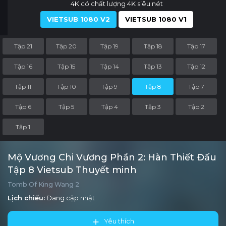
4K có chất lượng 4K siêu nét
VIETSUB 1080 V2
VIETSUB 1080 V1
Tập 21
Tập 20
Tập 19
Tập 18
Tập 17
Tập 16
Tập 15
Tập 14
Tập 13
Tập 12
Tập 11
Tập 10
Tập 9
Tập 8
Tập 7
Tập 6
Tập 5
Tập 4
Tập 3
Tập 2
Tập 1
Mộ Vương Chi Vương Phần 2: Hàn Thiết Đấu
Tập 8 Vietsub Thuyết minh
Tomb Of King Wang 2
Lịch chiếu:
Đang cập nhật
Yêu thích