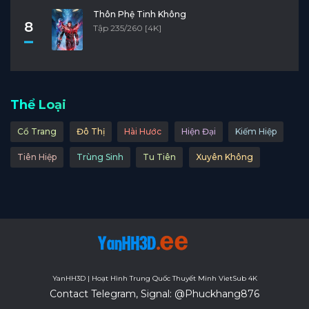
Thôn Phệ Tinh Không
8
Tập 235/260 [4K]
Thể Loại
Cổ Trang
Đô Thị
Hài Hước
Hiện Đại
Kiếm Hiệp
Tiên Hiệp
Trùng Sinh
Tu Tiên
Xuyên Không
YanHH3D | Hoạt Hình Trung Quốc Thuyết Minh VietSub 4K
Contact Telegram, Signal: @Phuckhang876