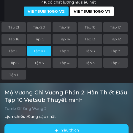
4K có chất lượng 4K siêu nét
VIETSUB 1080 V2
VIETSUB 1080 V1
Tập 21
Tập 20
Tập 19
Tập 18
Tập 17
Tập 16
Tập 15
Tập 14
Tập 13
Tập 12
Tập 11
Tập 10
Tập 9
Tập 8
Tập 7
Tập 6
Tập 5
Tập 4
Tập 3
Tập 2
Tập 1
Mộ Vương Chi Vương Phần 2: Hàn Thiết Đấu
Tập 10 Vietsub Thuyết minh
Tomb Of King Wang 2
Lịch chiếu:
Đang cập nhật
Yêu thích