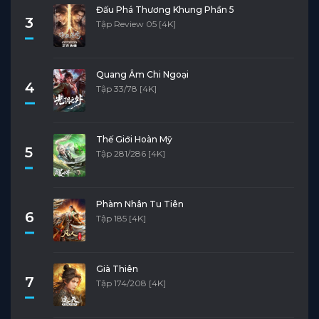
Đấu Phá Thương Khung Phần 5
3
Tập Review 05 [4K]
Quang Âm Chi Ngoại
4
Tập 33/78 [4K]
Thế Giới Hoàn Mỹ
5
Tập 281/286 [4K]
Phàm Nhân Tu Tiên
6
Tập 185 [4K]
Già Thiên
7
Tập 174/208 [4K]