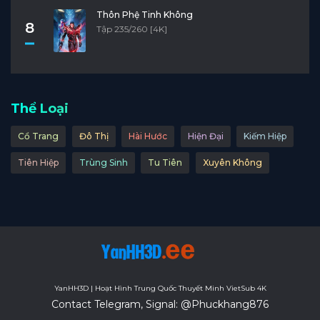
Thôn Phệ Tinh Không
8
Tập 235/260 [4K]
Thể Loại
Cổ Trang
Đô Thị
Hài Hước
Hiện Đại
Kiếm Hiệp
Tiên Hiệp
Trùng Sinh
Tu Tiên
Xuyên Không
YanHH3D | Hoạt Hình Trung Quốc Thuyết Minh VietSub 4K
Contact Telegram, Signal: @Phuckhang876