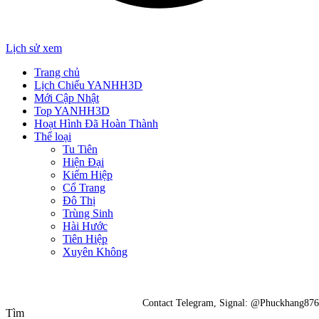
Lịch sử xem
Trang chủ
Lịch Chiếu YANHH3D
Mới Cập Nhật
Top YANHH3D
Hoạt Hình Đã Hoàn Thành
Thể loại
Tu Tiên
Hiện Đại
Kiếm Hiệp
Cổ Trang
Đô Thị
Trùng Sinh
Hài Hước
Tiên Hiệp
Xuyên Không
Contact Telegram, Signal: @Phuckhang876
Tìm