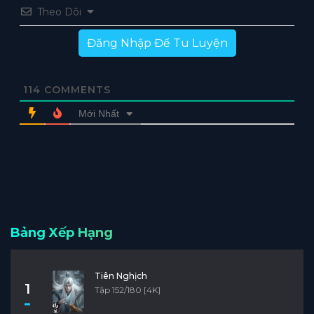
Theo Dõi
Đăng Nhập Để Tu Luyện
114
COMMENTS
Mới Nhất
Bảng Xếp Hạng
Tiên Nghịch
1
Tập 152/180 [4K]