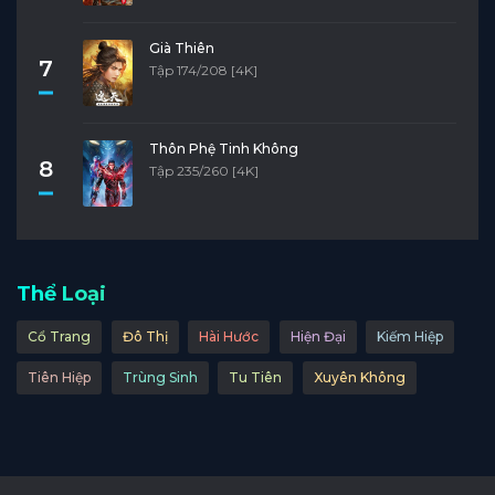
Già Thiên
7
Tập 174/208 [4K]
Thôn Phệ Tinh Không
8
Tập 235/260 [4K]
Thể Loại
Cổ Trang
Đô Thị
Hài Hước
Hiện Đại
Kiếm Hiệp
Tiên Hiệp
Trùng Sinh
Tu Tiên
Xuyên Không