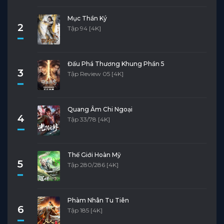
Mục Thần Ký
2
Tập 94 [4K]
Đấu Phá Thương Khung Phần 5
3
Tập Review 05 [4K]
Quang Âm Chi Ngoại
4
Tập 33/78 [4K]
Thế Giới Hoàn Mỹ
5
Tập 280/286 [4K]
Phàm Nhân Tu Tiên
6
Tập 185 [4K]