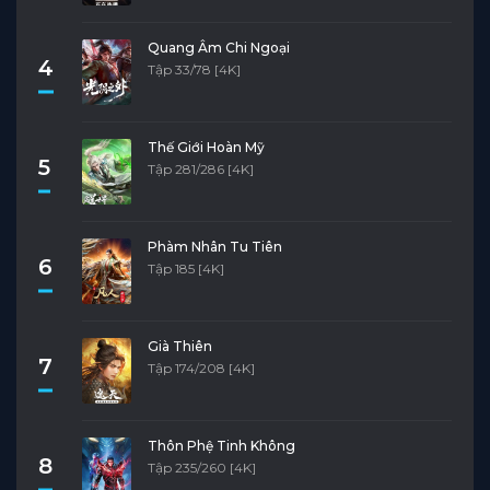
Quang Âm Chi Ngoại
4
Tập 33/78 [4K]
Thế Giới Hoàn Mỹ
5
Tập 281/286 [4K]
Phàm Nhân Tu Tiên
6
Tập 185 [4K]
Già Thiên
7
Tập 174/208 [4K]
Thôn Phệ Tinh Không
8
Tập 235/260 [4K]