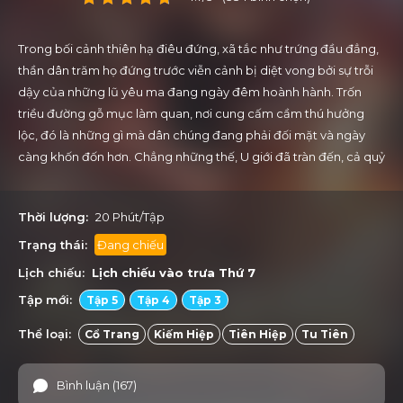
Trong bối cảnh thiên hạ điêu đứng, xã tắc như trứng đầu đẳng,
thần dân trăm họ đứng trước viễn cảnh bị diệt vong bởi sự trỗi
dậy của những lũ yêu ma đang ngày đêm hoành hành. Trốn
triều đường gỗ mục làm quan, nơi cung cấm cầm thú hưởng
lộc, đó là những gì mà dân chúng đang phải đối mặt và ngày
càng khốn đốn hơn. Chẳng những thế, U giới đã tràn đến, cả quỷ
dữ lẫn con người đang đêm ngày ra tay tàn phá cõi nhân gian.
Đứng trước sự bi thảm đó, một anh chàng trẻ tuổi tên là Hứa
Thời lượng:
20 Phút/Tập
Ứng làm nghề bắt rắn đã không thể cam tâm đứng nhìn U giới
hoành hành mà đã đứng lên tiêu diệt những kẻ hung ác, thậm
Trạng thái:
Đang chiếu
chí là cả hoạn quan hay thần mà không tốt cũng bị anh xử lý.
Lịch chiếu:
Lịch chiếu vào trưa
Thứ 7
Mà cũng chính vì đã mạo muội giết thần, nên Hứa Ứng đã bị
Tập mới:
Tập 5
Tập 4
Tập 3
lâm cảnh bị truy lùng gắt gao, mở ra những cuộc trốn chạy và
phiêu lưu vô cùng hấp dẫn.
Thể loại:
Cổ Trang
Kiếm Hiệp
Tiên Hiệp
Tu Tiên
Bình luận (167)