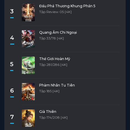
Đấu Phá Thương Khung Phần 5
3
Tập Review 05 [4K]
Quang Âm Chi Ngoại
4
Tập 33/78 [4K]
Thế Giới Hoàn Mỹ
5
Tập 281/286 [4K]
Phàm Nhân Tu Tiên
6
Tập 185 [4K]
Già Thiên
7
Tập 174/208 [4K]