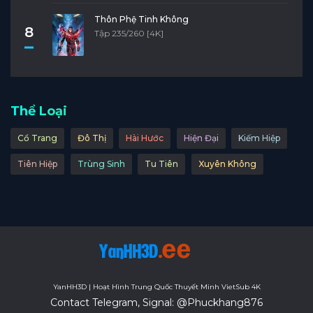
Thôn Phệ Tinh Không
8
Tập 235/260 [4K]
Thể Loại
Cổ Trang
Đô Thị
Hài Hước
Hiện Đại
Kiếm Hiệp
Tiên Hiệp
Trùng Sinh
Tu Tiên
Xuyên Không
YanHH3D | Hoạt Hình Trung Quốc Thuyết Minh VietSub 4K
Contact Telegram, Signal: @Phuckhang876