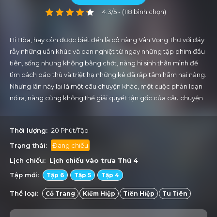
4.3/5 - (118 bình chọn)
Hi Hòa, hay còn được biết đến là cô nàng Vân Vọng Thư với đầy
rẫy những uẩn khúc và oan nghiệt từ ngay những tập phim đầu
tiên, sống nhưng không bằng chớt, nàng hi sinh thân mình để
tìm cách báo thù và triệt hạ những kẻ đã rắp tâm hãm hại nàng.
Nhưng lần này lại là một câu chuyện khác, một cuộc phản loạn
nổ ra, nàng cũng không thể giải quyết tận gốc của câu chuyện
mà phải tìm cách sự kìm hãm của Khung Minh ma tộc. Mọi thứ
càng trở nên khó lường hơn trên hành trình tìm kiếm thứ gọi là
Thời lượng:
20 Phút/Tập
Thần Kiếm Đồ Ma, một báu vật tuy giải quyết được những
nguồn gốc của hiểm họa những cũng sẵn sàng tạo ra những
Trạng thái:
Đang chiếu
cuộc chiến vô cùng khốc liệt.
Lịch chiếu:
Lịch chiếu vào trưa
Thứ 4
Tập mới:
Tập 6
Tập 5
Tập 4
Thể loại:
Cổ Trang
Kiếm Hiệp
Tiên Hiệp
Tu Tiên