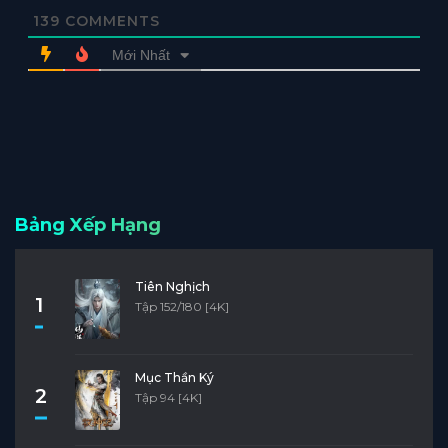
139
COMMENTS
Mới Nhất
Bảng Xếp Hạng
Tiên Nghịch
1
Tập 152/180 [4K]
Mục Thần Ký
2
Tập 94 [4K]