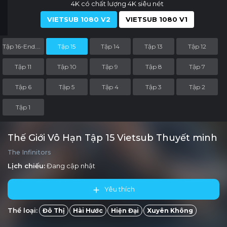
4K có chất lượng 4K siêu nét
VIETSUB 1080 V2
VIETSUB 1080 V1
Tập 16-End.Part
Tập 15
Tập 14
Tập 13
Tập 12
Tập 11
Tập 10
Tập 9
Tập 8
Tập 7
Tập 6
Tập 5
Tập 4
Tập 3
Tập 2
Tập 1
Thế Giới Vô Hạn Tập 15 Vietsub Thuyết minh
The Infinitors
Lịch chiếu:
Đang cập nhật
Yêu thích
Thể loại:
Đô Thị
Hài Hước
Hiện Đại
Xuyên Không