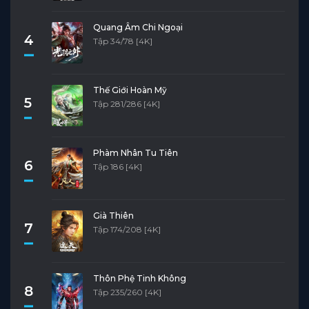
Quang Âm Chi Ngoại
4
Tập 34/78 [4K]
Thế Giới Hoàn Mỹ
5
Tập 281/286 [4K]
Phàm Nhân Tu Tiên
6
Tập 186 [4K]
Già Thiên
7
Tập 174/208 [4K]
Thôn Phệ Tinh Không
8
Tập 235/260 [4K]