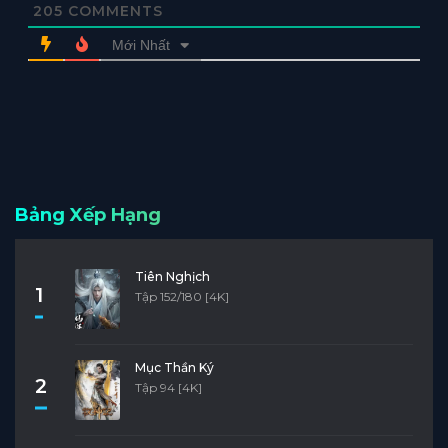
205
COMMENTS
Mới Nhất
Bảng Xếp Hạng
Tiên Nghịch
1
Tập 152/180 [4K]
Mục Thần Ký
2
Tập 94 [4K]