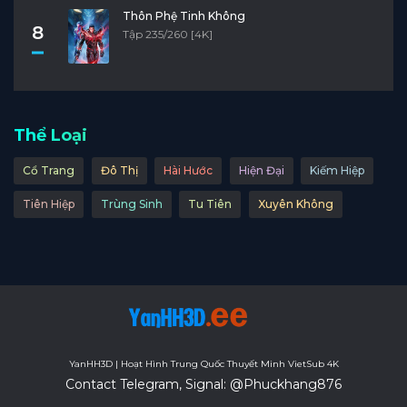
Thôn Phệ Tinh Không
8
Tập 235/260 [4K]
Thể Loại
Cổ Trang
Đô Thị
Hài Hước
Hiện Đại
Kiếm Hiệp
Tiên Hiệp
Trùng Sinh
Tu Tiên
Xuyên Không
YanHH3D | Hoạt Hình Trung Quốc Thuyết Minh VietSub 4K
Contact Telegram, Signal: @Phuckhang876