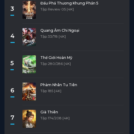
Đấu Phá Thương Khung Phần 5
3
Tập Review 05 [4K]
Quang Âm Chi Ngoại
4
Tập 33/78 [4K]
Thế Giới Hoàn Mỹ
5
Tập 280/286 [4K]
Phàm Nhân Tu Tiên
6
Tập 185 [4K]
Già Thiên
7
Tập 174/208 [4K]