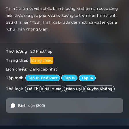
Trịnh Xá là một viên chức bình thường, vì chán nản cuộc sống
hiện thực mà gặp phải câu hỏi tương tự trên màn hình vi tính.
Sau khi nhấn “YES”, Trịnh Xá bị đưa đến một nơi với tên gọi là
“Chủ Thần Không Gian”.
Thời lượng:
20 Phút/Tập
Trạng thái:
Đang chiếu
Lịch chiếu:
Đang cập nhật
Tập mới:
Tập 16-End.Part
Tập 15
Tập 14
Thể loại:
Đô Thị
Hài Hước
Hiện Đại
Xuyên Không
Bình luận (205)