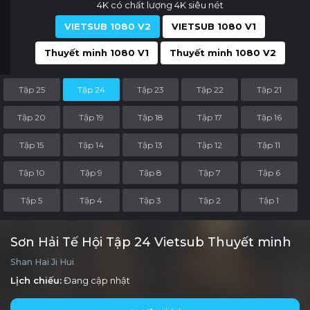
4K có chất lượng 4K siêu nét
VIETSUB 1080 V2
VIETSUB 1080 V1
Thuyết minh 1080 V1
Thuyết minh 1080 V2
Tập 25
Tập 24
Tập 23
Tập 22
Tập 21
Tập 20
Tập 19
Tập 18
Tập 17
Tập 16
Tập 15
Tập 14
Tập 13
Tập 12
Tập 11
Tập 10
Tập 9
Tập 8
Tập 7
Tập 6
Tập 5
Tập 4
Tập 3
Tập 2
Tập 1
Sơn Hải Tế Hội Tập 24 Vietsub Thuyết minh
Shan Hai Ji Hui
Lịch chiếu:
Đang cập nhật