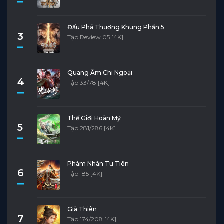
Đấu Phá Thương Khung Phần 5
3
Tập Review 05 [4K]
Quang Âm Chi Ngoại
4
Tập 33/78 [4K]
Thế Giới Hoàn Mỹ
5
Tập 281/286 [4K]
Phàm Nhân Tu Tiên
6
Tập 185 [4K]
Già Thiên
7
Tập 174/208 [4K]