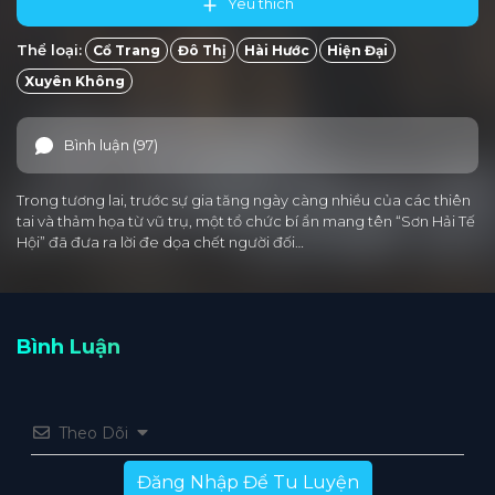
Yêu thích
Thể loại:
Cổ Trang
Đô Thị
Hài Hước
Hiện Đại
Xuyên Không
Bình luận (97)
Trong tương lai, trước sự gia tăng ngày càng nhiều của các thiên
tai và thảm họa từ vũ trụ, một tổ chức bí ẩn mang tên “Sơn Hải Tế
Hội” đã đưa ra lời đe dọa chết người đối…
Bình Luận
Theo Dõi
Đăng Nhập Để Tu Luyện