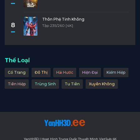
Thôn Phệ Tinh Không
8
Tập 235/260 [4K]
Thể Loại
Cổ Trang
Đô Thị
Hài Hước
Hiện Đại
Kiếm Hiệp
Tiên Hiệp
Trùng Sinh
Tu Tiên
Xuyên Không
YanHH3D | Hoạt Hình Trung Quốc Thuyết Minh VietSub 4K