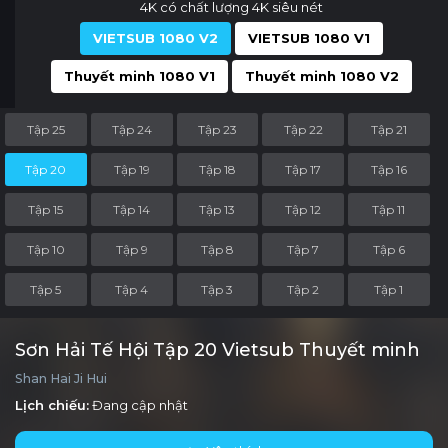
4K có chất lượng 4K siêu nét
VIETSUB 1080 V2
VIETSUB 1080 V1
Thuyết minh 1080 V1
Thuyết minh 1080 V2
Tập 25
Tập 24
Tập 23
Tập 22
Tập 21
Tập 20
Tập 19
Tập 18
Tập 17
Tập 16
Tập 15
Tập 14
Tập 13
Tập 12
Tập 11
Tập 10
Tập 9
Tập 8
Tập 7
Tập 6
Tập 5
Tập 4
Tập 3
Tập 2
Tập 1
Sơn Hải Tế Hội Tập 20 Vietsub Thuyết minh
Shan Hai Ji Hui
Lịch chiếu:
Đang cập nhật