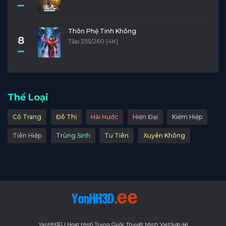
Thôn Phệ Tinh Không
8
Tập 235/260 [4K]
Thể Loại
Cổ Trang
Đô Thị
Hài Hước
Hiện Đại
Kiếm Hiệp
Tiên Hiệp
Trùng Sinh
Tu Tiên
Xuyên Không
YanHH3D | Hoạt Hình Trung Quốc Thuyết Minh VietSub 4K