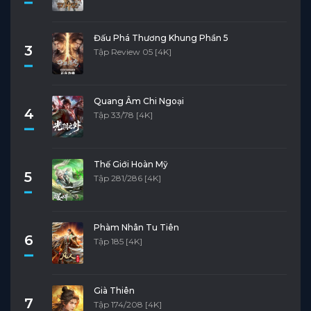
Đấu Phá Thương Khung Phần 5
3
Tập Review 05 [4K]
Quang Âm Chi Ngoại
4
Tập 33/78 [4K]
Thế Giới Hoàn Mỹ
5
Tập 281/286 [4K]
Phàm Nhân Tu Tiên
6
Tập 185 [4K]
Già Thiên
7
Tập 174/208 [4K]