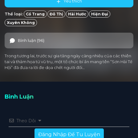
Yêu thích
Thể loại:
Cổ Trang
Đô Thị
Hài Hước
Hiện Đại
Xuyên Không
Bình luận (96)
Trong tương lai, trước sự gia tăng ngày càng nhiều của các thiên
tai và thảm họa từ vũ trụ, một tổ chức bí ẩn mang tên “Sơn Hải Tế
Hội” đã đưa ra lời đe dọa chết người đối…
Bình Luận
Theo Dõi
Đăng Nhập Để Tu Luyện