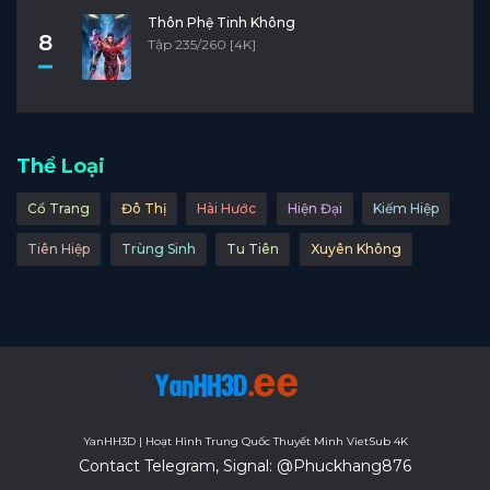
Thôn Phệ Tinh Không
8
Tập 235/260 [4K]
Thể Loại
Cổ Trang
Đô Thị
Hài Hước
Hiện Đại
Kiếm Hiệp
Tiên Hiệp
Trùng Sinh
Tu Tiên
Xuyên Không
YanHH3D | Hoạt Hình Trung Quốc Thuyết Minh VietSub 4K
Contact Telegram, Signal: @Phuckhang876