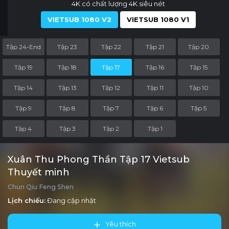
4K có chất lượng 4K siêu nét
VIETSUB 1080 V2
VIETSUB 1080 V1
Tập 24-End
Tập 23
Tập 22
Tập 21
Tập 20
Tập 19
Tập 18
Tập 17
Tập 16
Tập 15
Tập 14
Tập 13
Tập 12
Tập 11
Tập 10
Tập 9
Tập 8
Tập 7
Tập 6
Tập 5
Tập 4
Tập 3
Tập 2
Tập 1
Xuân Thu Phong Thần Tập 17 Vietsub
Thuyết minh
Chun Qiu Feng Shen
Lịch chiếu:
Đang cập nhật
Yêu thích