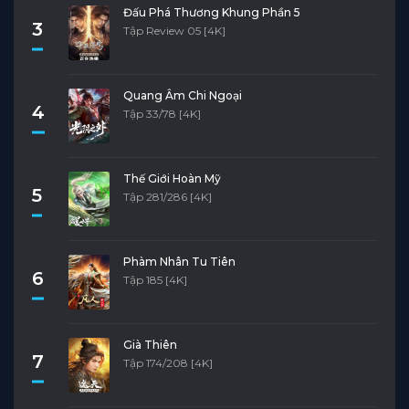
Đấu Phá Thương Khung Phần 5
3
Tập Review 05 [4K]
Quang Âm Chi Ngoại
4
Tập 33/78 [4K]
Thế Giới Hoàn Mỹ
5
Tập 281/286 [4K]
Phàm Nhân Tu Tiên
6
Tập 185 [4K]
Già Thiên
7
Tập 174/208 [4K]