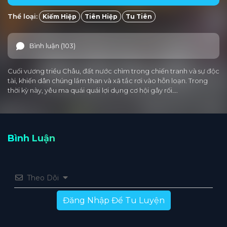
Thể loại:
Kiếm Hiệp
Tiên Hiệp
Tu Tiên
Bình luận (103)
Cuối vương triều Châu, đất nước chìm trong chiến tranh và sự độc
tài, khiến dân chúng lầm than và xã tắc rơi vào hỗn loạn. Trong
thời kỳ này, yêu ma quái quái lợi dụng cơ hội gây rối….
Bình Luận
Theo Dõi
Đăng Nhập Để Tu Luyện