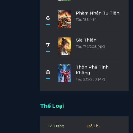
Phàm Nhân Tu Tiên
6
Tập 185 [4K]
Già Thiên
7
Tập 174/208 [4K]
Thôn Phệ Tinh
8
Không
Tập 235/260 [4K]
Thể Loại
Cổ Trang
Đô Thị