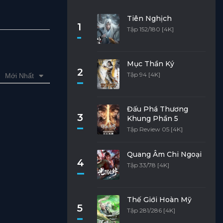
Tiên Nghịch
1
Tập 152/180 [4K]
Mục Thần Ký
2
Tập 94 [4K]
Mới Nhất
Đấu Phá Thương
3
Khung Phần 5
Tập Review 05 [4K]
Quang Âm Chi Ngoại
4
Tập 33/78 [4K]
Thế Giới Hoàn Mỹ
5
Tập 281/286 [4K]