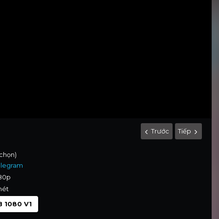
Trước
Tiếp
 chọn)
elegram
080p
nét
 1080 V1