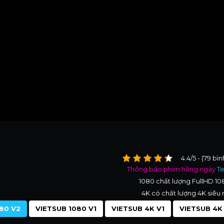
4.4/5 - (79 bì
Thông báo phim hằng ngày
T
1080 chất lượng FullHD 1
4K có chất lượng 4K siêu 
80 V2
VIETSUB 1080 V1
VIETSUB 4K V1
VIETSUB 4K