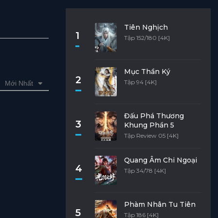
Tiên Nghịch
1
Tập 152/180 [4K]
Mục Thần Ký
2
Tập 94 [4K]
Mới Nhất
Đấu Phá Thương
3
Khung Phần 5
Tập Review 05 [4K]
Quang Âm Chi Ngoại
4
Tập 34/78 [4K]
Phàm Nhân Tu Tiên
5
Tập 186 [4K]