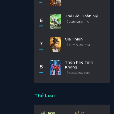
Thế Giới Hoàn Mỹ
6
Tập 281/286 [4K]
Già Thiên
7
Tập 174/208 [4K]
Thôn Phệ Tinh
8
Không
Tập 235/260 [4K]
Thể Loại
Cổ Trang
Đô Thị