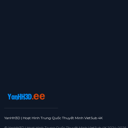
YanHH3D | Hoạt Hình Trung Quốc Thuyết Minh VietSub 4K
© YanHH3D | Hoạt Hình Trung Quốc Thuyết Minh VietSub 4K 2024-2026. All