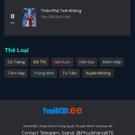
Thôn Phệ Tinh Không
8
Tập 235/260 [4K]
Thể Loại
Cổ Trang
Đô Thị
Hài Hước
Hiện Đại
Kiếm Hiệp
Tiên Hiệp
Trùng Sinh
Tu Tiên
Xuyên Không
YanHH3D | Hoạt Hình Trung Quốc Thuyết Minh VietSub 4K
Contact Telegram, Signal: @Phuckhang876