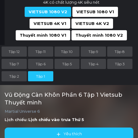
4K có chất lượng 4K siêu nét
VIETSUB 1080 V2
VIETSUB 1080 V1
VIETSUB 4K V1
VIETSUB 4K V2
Thuyết minh 1080 V1
Thuyết minh 1080 V2
Tập 12
Tập 11
Tập 10
Tập 9
Tập 8
Tập 7
Tập 6
Tập 5
Tập 4
Tập 3
Tập 2
Tập 1
Vũ Động Càn Khôn Phần 6 Tập 1 Vietsub
Thuyết minh
Martial Universe 6
Lịch chiếu:
Lịch chiếu vào trưa
Thứ 5
Yêu thích