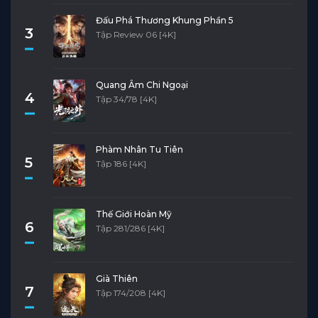
Đấu Phá Thương Khung Phần 5
3
Tập Review 06 [4K]
Quang Âm Chi Ngoại
4
Tập 34/78 [4K]
Phàm Nhân Tu Tiên
5
Tập 186 [4K]
Thế Giới Hoàn Mỹ
6
Tập 281/286 [4K]
Già Thiên
7
Tập 174/208 [4K]