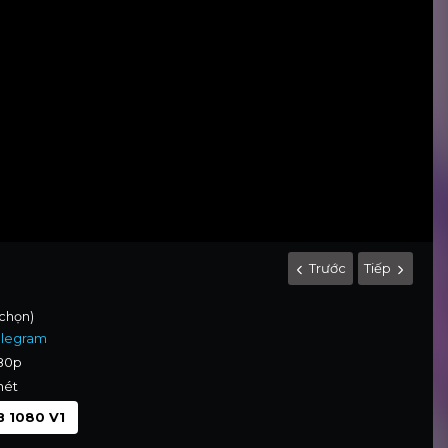
Trước
Tiếp
 chọn)
elegram
080p
nét
 1080 V1