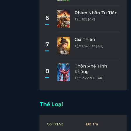
Phàm Nhân Tu Tiên
6
Tập 185 [4K]
Già Thiên
7
Tập 174/208 [4K]
Thôn Phệ Tinh
8
Không
Tập 235/260 [4K]
Thể Loại
Cổ Trang
Đô Thị