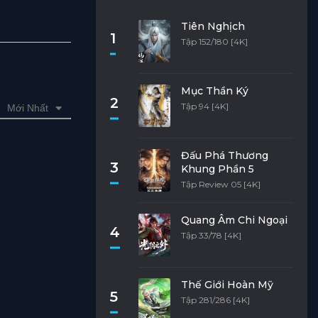
Tiên Nghịch
1
Tập 152/180 [4K]
Mục Thần Ký
2
Tập 94 [4K]
Mới Nhất
Đấu Phá Thương
3
Khung Phần 5
Tập Review 05 [4K]
Quang Âm Chi Ngoại
4
Tập 33/78 [4K]
Thế Giới Hoàn Mỹ
5
Tập 281/286 [4K]