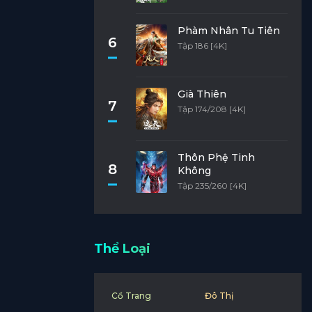
Phàm Nhân Tu Tiên
6
Tập 186 [4K]
Già Thiên
7
Tập 174/208 [4K]
Thôn Phệ Tinh
8
Không
Tập 235/260 [4K]
Thể Loại
Cổ Trang
Đô Thị