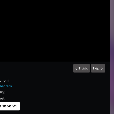
Trước
Tiếp
 chọn)
elegram
080p
nét
 1080 V1