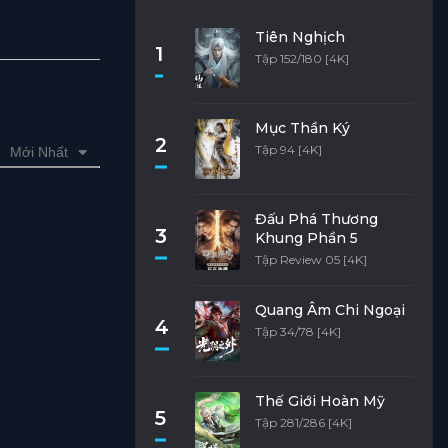
Tiên Nghịch
1
Tập 152/180 [4K]
Mục Thần Ký
2
Tập 94 [4K]
Mới Nhất
Đấu Phá Thương
3
Khung Phần 5
Tập Review 05 [4K]
Quang Âm Chi Ngoại
4
Tập 34/78 [4K]
Thế Giới Hoàn Mỹ
5
Tập 281/286 [4K]