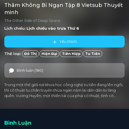
Thâm Không Bỉ Ngạn Tập 8 Vietsub Thuyết
minh
The Other Side of Deep Space
Lịch chiếu:
Lịch chiếu vào trưa
Thứ 6
Yêu thích
Thể loại:
Đô Thị
Hiện Đại
Tiên Hiệp
Tu Tiên
Bình luận (180)
Trong một thế giới nơi khoa học công nghệ tu tiên đang lên ngôi,
thì cổ thuật tu chân truyền thừa ngàn năm lại dần dần bị lãng
quên. Vương Huyên, một thiên tài của phái cổ thuật, tình cờ…
Bình Luận