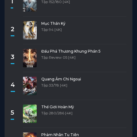
1
Tập 152/180 [4K]
Mục Thần Ký
2
Tập 94 [4K]
Đấu Phá Thương Khung Phần 5
3
Tập Review 05 [4K]
Quang Âm Chi Ngoại
4
Tập 33/78 [4K]
Thế Giới Hoàn Mỹ
5
Tập 280/286 [4K]
Phàm Nhân Tu Tiên