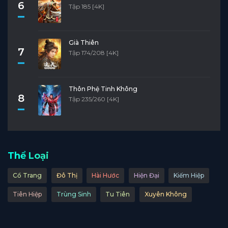
6
Tập 185 [4K]
Già Thiên
7
Tập 174/208 [4K]
Thôn Phệ Tinh Không
8
Tập 235/260 [4K]
Thể Loại
Cổ Trang
Đô Thị
Hài Hước
Hiện Đại
Kiếm Hiệp
Tiên Hiệp
Trùng Sinh
Tu Tiên
Xuyên Không