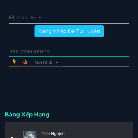
Theo Dõi
Đăng Nhập Để Tu Luyện
180
COMMENTS
Mới Nhất
Bảng Xếp Hạng
Tiên Nghịch