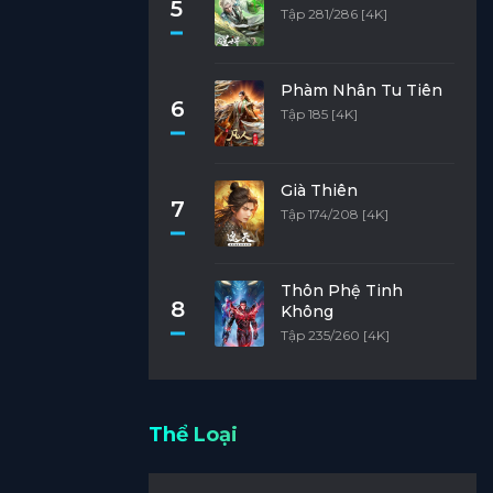
5
Tập 281/286 [4K]
Phàm Nhân Tu Tiên
6
Tập 185 [4K]
Già Thiên
7
Tập 174/208 [4K]
Thôn Phệ Tinh
8
Không
Tập 235/260 [4K]
Thể Loại