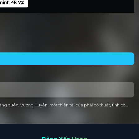
minh 4k V2
lãng quên. Vương Huyên, một thiên tài của phái cổ thuật, tình cờ…