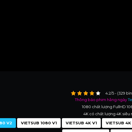
4.2/5 - (329 bì
Thông báo phim hằng ngày
T
1080 chất lượng FullHD 1
4K có chất lượng 4K siêu 
80 V2
VIETSUB 1080 V1
VIETSUB 4K V1
VIETSUB 4K