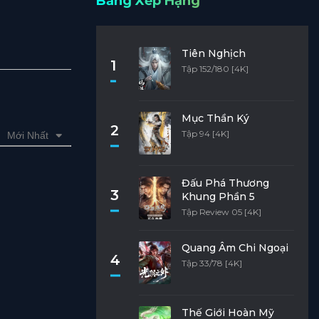
Bảng Xếp Hạng
Tiên Nghịch
1
Tập 152/180 [4K]
Mục Thần Ký
2
Tập 94 [4K]
Mới Nhất
Đấu Phá Thương
3
Khung Phần 5
Tập Review 05 [4K]
Quang Âm Chi Ngoại
4
Tập 33/78 [4K]
Thế Giới Hoàn Mỹ