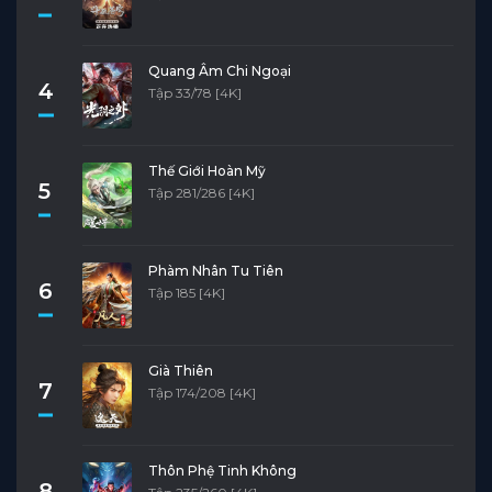
Quang Âm Chi Ngoại
4
Tập 33/78 [4K]
Thế Giới Hoàn Mỹ
5
Tập 281/286 [4K]
Phàm Nhân Tu Tiên
6
Tập 185 [4K]
Già Thiên
7
Tập 174/208 [4K]
Thôn Phệ Tinh Không
8