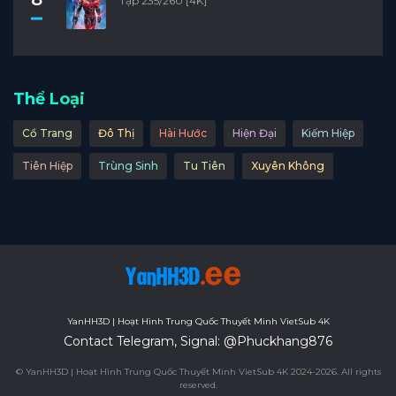
Tập 235/260 [4K]
Thể Loại
Cổ Trang
Đô Thị
Hài Hước
Hiện Đại
Kiếm Hiệp
Tiên Hiệp
Trùng Sinh
Tu Tiên
Xuyên Không
YanHH3D | Hoạt Hình Trung Quốc Thuyết Minh VietSub 4K
Contact Telegram, Signal: @Phuckhang876
© YanHH3D | Hoạt Hình Trung Quốc Thuyết Minh VietSub 4K 2024-2026. All rights
reserved.