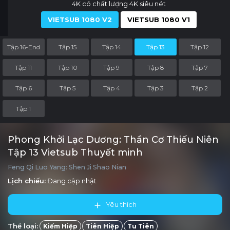
4K có chất lượng 4K siêu nét
VIETSUB 1080 V2
VIETSUB 1080 V1
Tập 16-End
Tập 15
Tập 14
Tập 13
Tập 12
Tập 11
Tập 10
Tập 9
Tập 8
Tập 7
Tập 6
Tập 5
Tập 4
Tập 3
Tập 2
Tập 1
Phong Khởi Lạc Dương: Thần Cơ Thiếu Niên
Tập 13 Vietsub Thuyết minh
Feng Qi Luo Yang: Shen Ji Shao Nian
Lịch chiếu:
Đang cập nhật
Yêu thích
Thể loại:
Kiếm Hiệp
Tiên Hiệp
Tu Tiên