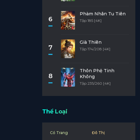
Phàm Nhân Tu Tiên
6
Tập 185 [4K]
Già Thiên
7
Tập 174/208 [4K]
Thôn Phệ Tinh
8
Không
Tập 235/260 [4K]
Thể Loại
Cổ Trang
Đô Thị