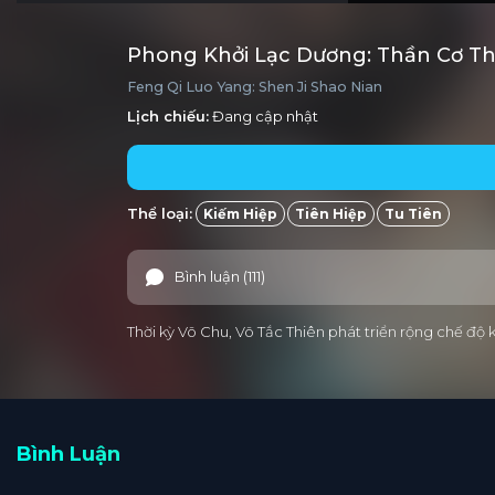
Phong Khởi Lạc Dương: Thần Cơ Th
Feng Qi Luo Yang: Shen Ji Shao Nian
Lịch chiếu:
Đang cập nhật
Thể loại:
Kiếm Hiệp
Tiên Hiệp
Tu Tiên
Bình luận (111)
Thời kỳ Võ Chu, Võ Tắc Thiên phát triển rộng chế độ
Bình Luận