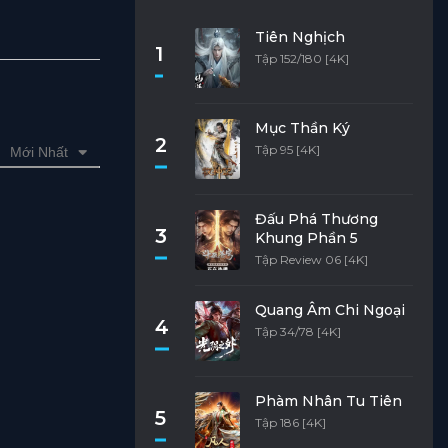
Tiên Nghịch
1
Tập 152/180 [4K]
Mục Thần Ký
2
Tập 95 [4K]
Mới Nhất
Đấu Phá Thương
3
Khung Phần 5
Tập Review 06 [4K]
Quang Âm Chi Ngoại
4
Tập 34/78 [4K]
Phàm Nhân Tu Tiên
5
Tập 186 [4K]