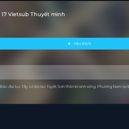
p 17 Vietsub Thuyết minh
Yêu thích
g Bắc đại lục Tây có bộ lạc Tuyết Sơn thần bí sinh sống. Phương Nam lạ