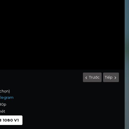
Trước
Tiếp
 chọn)
elegram
080p
nét
 1080 V1