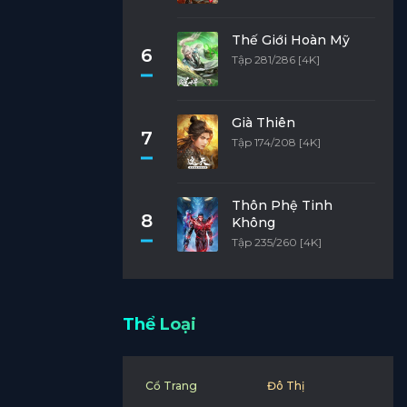
Thế Giới Hoàn Mỹ
6
Tập 281/286 [4K]
Già Thiên
7
Tập 174/208 [4K]
Thôn Phệ Tinh
8
Không
Tập 235/260 [4K]
Thể Loại
Cổ Trang
Đô Thị