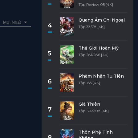
Tập Review 05 [4K]
Quang Âm Chi Ngoại
Mới Nhất
4
Tập 33/78 [4K]
Thế Giới Hoàn Mỹ
5
Tập 281/286 [4K]
Phàm Nhân Tu Tiên
6
Tập 185 [4K]
Già Thiên
7
Tập 174/208 [4K]
Thôn Phệ Tinh
8