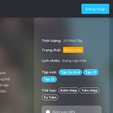
Đăng nhập
Thời lượng:
20 Phút/Tập
Trạng thái:
Đang chiếu
Lịch chiếu:
Đang cập nhật
Tập mới:
Tập 24-End
Tập 23
sinh
ng thế
Tập 22
nh lập
Thể loại:
Kiếm Hiệp
Tiên Hiệp
 đầu
Tu Tiên
Bình luận (185)