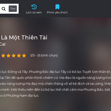
Tìm
Lịch sử xem
Phim yêu thích
 Là Một Thiên Tài
Cai
5/5 - (6 bình chọn)
đại lục Đông và Tây. Phương Bắc đại lục Tây có bộ lạc Tuyết Sơn thần bí 
Đại Tần đế quốc phồn thịnh chiếm cứ. Ma đạo là nguồn năng lượng tro
 vào năng lượng Ma đạo mà chiến thắng vô số kẻ địch và tai ương, thà
n minh. Một thiếu niên đến từ bộ lạc thể chất cấm ma Phương Bắc, bắt
o ở Phương Nam đại lục.