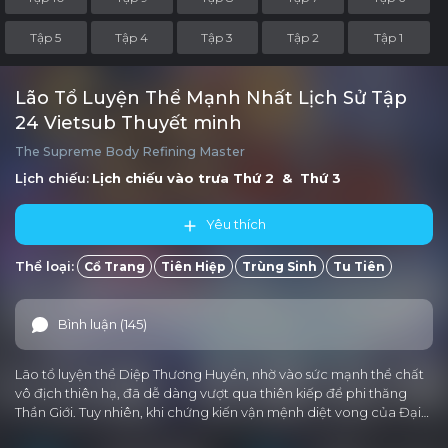
Tập 5
Tập 4
Tập 3
Tập 2
Tập 1
Lão Tổ Luyện Thể Mạnh Nhất Lịch Sử Tập
24 Vietsub Thuyết minh
The Supreme Body Refining Master
Lịch chiếu:
Lịch chiếu vào trưa
Thứ 2 & Thứ 3
Yêu thích
Thể loại:
Cổ Trang
Tiên Hiệp
Trùng Sinh
Tu Tiên
Bình luận (145)
Lão tổ luyện thể Diệp Thương Huyền, nhờ vào sức mạnh thể chất
vô địch thiên hạ, đã dễ dàng vượt qua thiên kiếp để phi thăng
Thần Giới. Tuy nhiên, khi chứng kiến vận mệnh diệt vong của Đại…