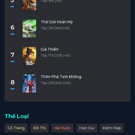
Tập 186 [4K]
Thế Giới Hoàn Mỹ
6
Tập 281/286 [4K]
Già Thiên
7
Tập 174/208 [4K]
Thôn Phệ Tinh Không
8
Tập 235/260 [4K]
Thể Loại
Cổ Trang
Đô Thị
Hài Hước
Hiện Đại
Kiếm Hiệp