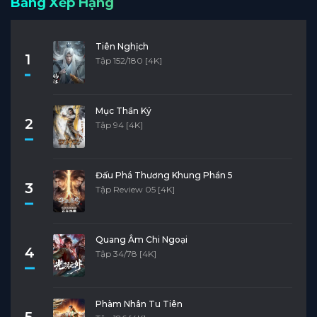
Bảng Xếp Hạng
Tiên Nghịch
1
Tập 152/180 [4K]
Mục Thần Ký
2
Tập 94 [4K]
Đấu Phá Thương Khung Phần 5
3
Tập Review 05 [4K]
Quang Âm Chi Ngoại
4
Tập 34/78 [4K]
Phàm Nhân Tu Tiên
5