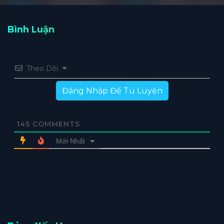
Bình Luận
Theo Dõi
Đăng Nhập Để Tu Luyện
145
COMMENTS
Mới Nhất