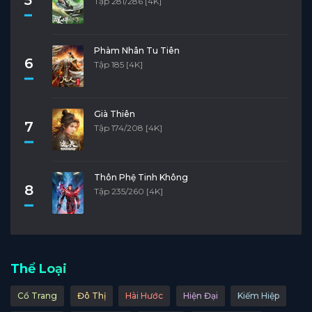
Tập 281/286 [4K]
Phàm Nhân Tu Tiên
6
Tập 185 [4K]
Già Thiên
7
Tập 174/208 [4K]
Thôn Phệ Tinh Không
8
Tập 235/260 [4K]
Thể Loại
Cổ Trang
Đô Thị
Hài Hước
Hiện Đại
Kiếm Hiệp