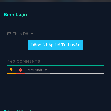
Bình Luận
Theo Dõi
Đăng Nhập Để Tu Luyện
140
COMMENTS
Mới Nhất