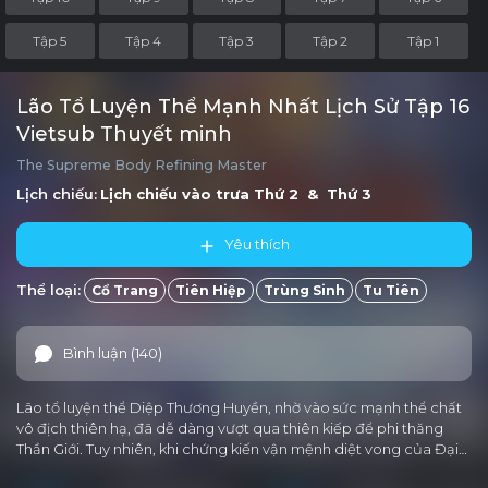
Tập 5
Tập 4
Tập 3
Tập 2
Tập 1
Lão Tổ Luyện Thể Mạnh Nhất Lịch Sử Tập 16
Vietsub Thuyết minh
The Supreme Body Refining Master
Lịch chiếu:
Lịch chiếu vào trưa
Thứ 2 & Thứ 3
Yêu thích
Thể loại:
Cổ Trang
Tiên Hiệp
Trùng Sinh
Tu Tiên
Bình luận (140)
Lão tổ luyện thể Diệp Thương Huyền, nhờ vào sức mạnh thể chất
vô địch thiên hạ, đã dễ dàng vượt qua thiên kiếp để phi thăng
Thần Giới. Tuy nhiên, khi chứng kiến vận mệnh diệt vong của Đại…