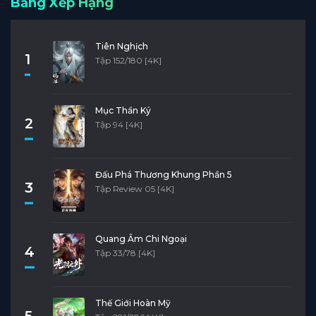
Bảng Xếp Hạng
Tiên Nghịch
1
Tập 152/180 [4K]
Mục Thần Ký
2
Tập 94 [4K]
Đấu Phá Thương Khung Phần 5
3
Tập Review 05 [4K]
Quang Âm Chi Ngoại
4
Tập 33/78 [4K]
Thế Giới Hoàn Mỹ
5