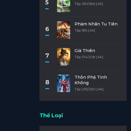
5
Tập 281/286 [4K]
Phàm Nhân Tu Tiên
6
Tập 185 [4K]
Già Thiên
7
Tập 174/208 [4K]
Thôn Phệ Tinh
8
Không
Tập 235/260 [4K]
Thể Loại