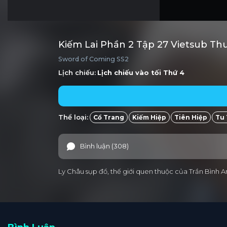
Kiếm Lai Phần 2 Tập 27 Vietsub Th
Sword of Coming SS2
Lịch chiếu:
Lịch chiếu vào tối
Thứ 4
Thể loại:
Cổ Trang
Kiếm Hiệp
Tiên Hiệp
Tu 
Bình luận (308)
Ly Châu sụp đổ, thế giới quen thuộc của Trần Bình 