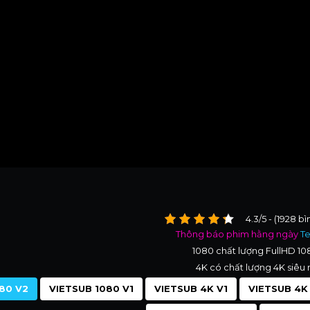
4.3/5 - (1928 b
Thông báo phim hằng ngày
T
1080 chất lượng FullHD 1
4K có chất lượng 4K siêu 
80 V2
VIETSUB 1080 V1
VIETSUB 4K V1
VIETSUB 4K