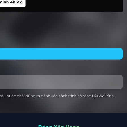
minh 4k V2
 cậu buộc phải đứng ra gánh vác hành trình hộ tống Lý Bảo Bình…