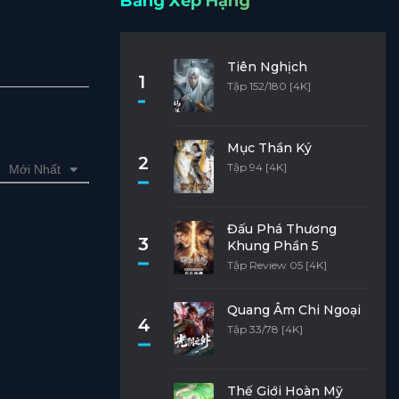
Bảng Xếp Hạng
Tiên Nghịch
1
Tập 152/180 [4K]
Mục Thần Ký
2
Tập 94 [4K]
Mới Nhất
Đấu Phá Thương
3
Khung Phần 5
Tập Review 05 [4K]
Quang Âm Chi Ngoại
4
Tập 33/78 [4K]
Thế Giới Hoàn Mỹ