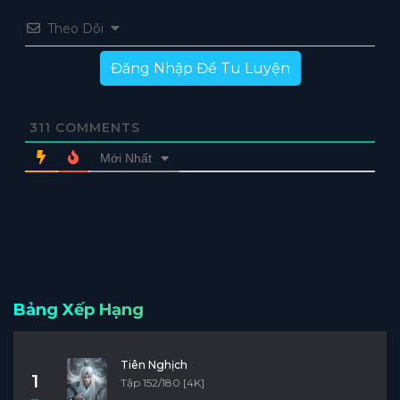
Theo Dõi
Đăng Nhập Để Tu Luyện
311
COMMENTS
Mới Nhất
Bảng Xếp Hạng
Tiên Nghịch
1
Tập 152/180 [4K]