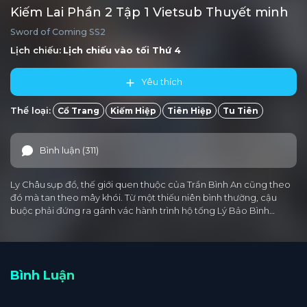
Kiếm Lai Phần 2 Tập 1 Vietsub Thuyết minh
Sword of Coming SS2
Lịch chiếu:
Lịch chiếu vào tối
Thứ 4
Yêu thích
Thể loại:
Cổ Trang
Kiếm Hiệp
Tiên Hiệp
Tu Tiên
Bình luận (311)
Ly Châu sụp đổ, thế giới quen thuộc của Trần Bình An cũng theo
đó mà tan theo mây khói. Từ một thiếu niên bình thường, cậu
buộc phải đứng ra gánh vác hành trình hộ tống Lý Bảo Bình…
Bình Luận