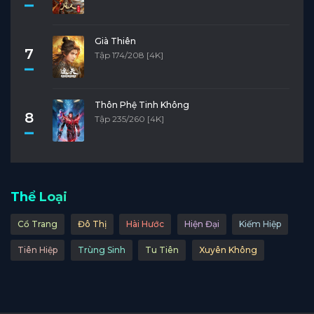
Già Thiên
7
Tập 174/208 [4K]
Thôn Phệ Tinh Không
8
Tập 235/260 [4K]
Thể Loại
Cổ Trang
Đô Thị
Hài Hước
Hiện Đại
Kiếm Hiệp
Tiên Hiệp
Trùng Sinh
Tu Tiên
Xuyên Không