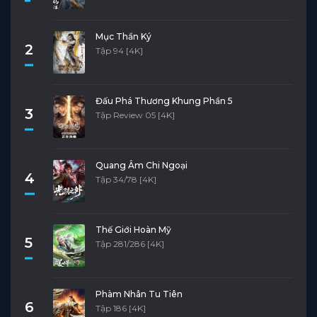
Mục Thần Ký
2
Tập 94 [4K]
Đấu Phá Thương Khung Phần 5
3
Tập Review 05 [4K]
Quang Âm Chi Ngoại
4
Tập 34/78 [4K]
Thế Giới Hoàn Mỹ
5
Tập 281/286 [4K]
Phàm Nhân Tu Tiên
6
Tập 186 [4K]