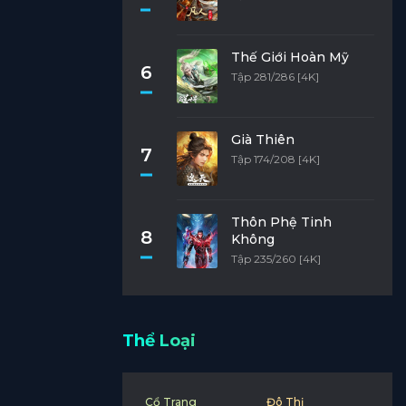
Thế Giới Hoàn Mỹ
6
Tập 281/286 [4K]
Già Thiên
7
Tập 174/208 [4K]
Thôn Phệ Tinh
8
Không
Tập 235/260 [4K]
Thể Loại
Cổ Trang
Đô Thị