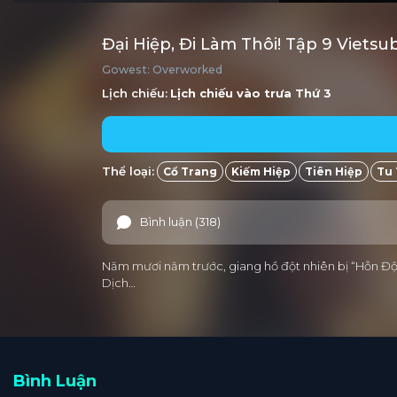
Đại Hiệp, Đi Làm Thôi! Tập 9 Viets
Gowest: Overworked
Lịch chiếu:
Lịch chiếu vào trưa
Thứ 3
Thể loại:
Cổ Trang
Kiếm Hiệp
Tiên Hiệp
Tu 
Bình luận (318)
Năm mươi năm trước, giang hồ đột nhiên bị “Hỗn Độ
Dịch…
Bình Luận