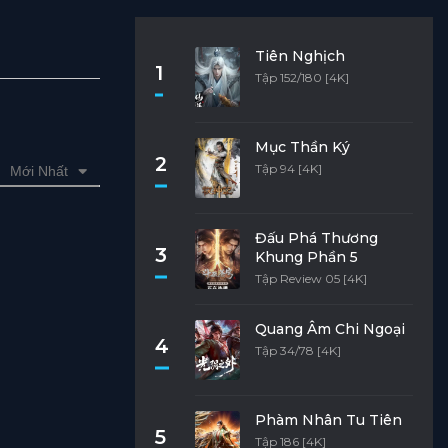
Tiên Nghịch
1
Tập 152/180 [4K]
Mục Thần Ký
2
Tập 94 [4K]
Mới Nhất
Đấu Phá Thương
3
Khung Phần 5
Tập Review 05 [4K]
Quang Âm Chi Ngoại
4
Tập 34/78 [4K]
Phàm Nhân Tu Tiên
5
Tập 186 [4K]