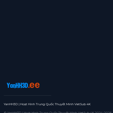
YanHH3D | Hoạt Hình Trung Quốc Thuyết Minh VietSub 4K
© YanHH3D | Hoạt Hình Trung Quốc Thuyết Minh VietSub 4K 2024-2026. All