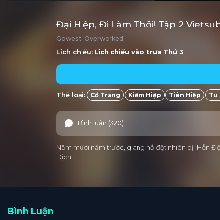
Đại Hiệp, Đi Làm Thôi! Tập 2 Viets
Gowest: Overworked
Lịch chiếu:
Lịch chiếu vào trưa
Thứ 3
Thể loại:
Cổ Trang
Kiếm Hiệp
Tiên Hiệp
Tu 
Bình luận (320)
Năm mươi năm trước, giang hồ đột nhiên bị “Hỗn Độ
Dịch…
Bình Luận