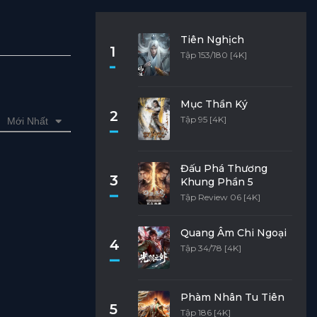
Tiên Nghịch
1
Tập 153/180 [4K]
Mục Thần Ký
2
Tập 95 [4K]
Mới Nhất
Đấu Phá Thương
3
Khung Phần 5
Tập Review 06 [4K]
Quang Âm Chi Ngoại
4
Tập 34/78 [4K]
Phàm Nhân Tu Tiên
5
Tập 186 [4K]