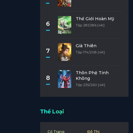
Thế Giới Hoàn Mỹ
6
Tập 281/286 [4K]
Già Thiên
7
Tập 174/208 [4K]
Thôn Phệ Tinh
8
Không
Tập 235/260 [4K]
Thể Loại
Cổ Trang
Đô Thị