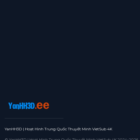
YanHH3D | Hoạt Hình Trung Quốc Thuyết Minh VietSub 4K
© YanHH3D | Hoạt Hình Trung Quốc Thuyết Minh VietSub 4K 2024-2026. All