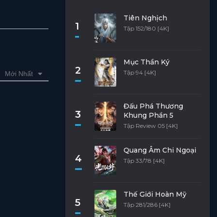
Tiên Nghịch
1
Tập 152/180 [4K]
Mục Thần Ký
2
Tập 94 [4K]
Mới Nhất
Đấu Phá Thương
3
Khung Phần 5
Tập Review 05 [4K]
Quang Âm Chi Ngoại
4
Tập 33/78 [4K]
Thế Giới Hoàn Mỹ
5
Tập 281/286 [4K]