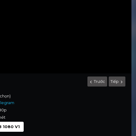
Trước
Tiếp
 chọn)
elegram
080p
nét
 1080 V1