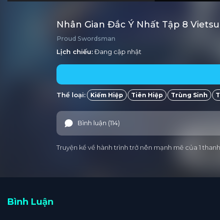
Nhân Gian Đắc Ý Nhất Tập 8 Viets
Proud Swordsman
Lịch chiếu:
Đang cập nhật
Thể loại:
Kiếm Hiệp
Tiên Hiệp
Trùng Sinh
T
Bình luận (114)
Truyện kể về hành trình trở nên mạnh mẽ của 1 thanh
Bình Luận