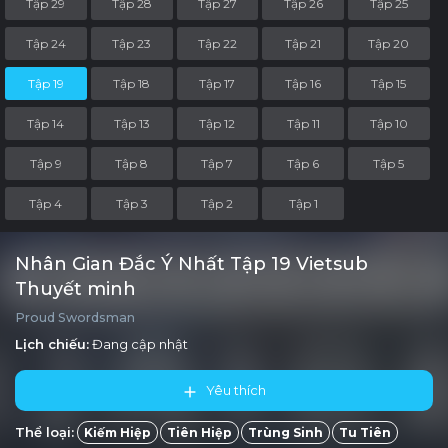
Tập 29
Tập 28
Tập 27
Tập 26
Tập 25
Tập 24
Tập 23
Tập 22
Tập 21
Tập 20
Tập 19
Tập 18
Tập 17
Tập 16
Tập 15
Tập 14
Tập 13
Tập 12
Tập 11
Tập 10
Tập 9
Tập 8
Tập 7
Tập 6
Tập 5
Tập 4
Tập 3
Tập 2
Tập 1
Nhân Gian Đắc Ý Nhất Tập 19 Vietsub
Thuyết minh
Proud Swordsman
Lịch chiếu:
Đang cập nhật
Yêu thích
Thể loại:
Kiếm Hiệp
Tiên Hiệp
Trùng Sinh
Tu Tiên