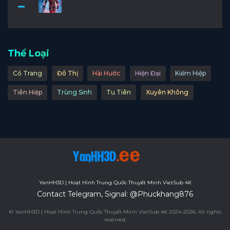
Thể Loại
Cổ Trang
Đô Thị
Hài Hước
Hiện Đại
Kiếm Hiệp
Tiên Hiệp
Trùng Sinh
Tu Tiên
Xuyên Không
YanHH3D | Hoạt Hình Trung Quốc Thuyết Minh VietSub 4K
Contact Telegram, Signal: @Phuckhang876
© YanHH3D | Hoạt Hình Trung Quốc Thuyết Minh VietSub 4K 2024-2026. All rights
reserved.