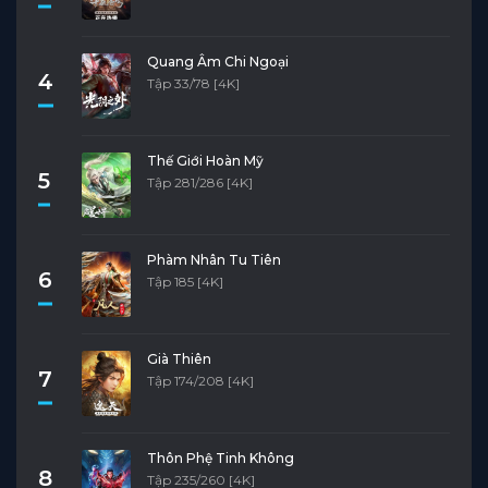
Quang Âm Chi Ngoại
4
Tập 33/78 [4K]
Thế Giới Hoàn Mỹ
5
Tập 281/286 [4K]
Phàm Nhân Tu Tiên
6
Tập 185 [4K]
Già Thiên
7
Tập 174/208 [4K]
Thôn Phệ Tinh Không
8
Tập 235/260 [4K]