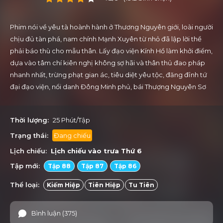
Phim nói về yêu tà hoành hành ở Thương Nguyên giới, loài người
chịu đủ tàn phá, nam chính Mạnh Xuyên từ nhỏ đã lập lời thề
phải báo thù cho mẫu thân. Lấy đạo viện Kính Hồ làm khởi điểm,
dựa vào tâm chí kiên nghị không sợ hãi và thân thủ đao pháp
nhanh nhất, trừng phạt gian ác, tiêu diệt yêu tộc, đăng đỉnh tứ
đại đạo viện, nổi danh Đông Minh phủ, bái Thượng Nguyên Sơ
Sơn, trở thành một Thần ma.
Thời lượng:
25 Phút/Tập
Trạng thái:
Đang chiếu
Lịch chiếu:
Lịch chiếu vào trưa
Thứ 6
Tập mới:
Tập 88
Tập 87
Tập 86
Thể loại:
Kiếm Hiệp
Tiên Hiệp
Tu Tiên
Bình luận (375)