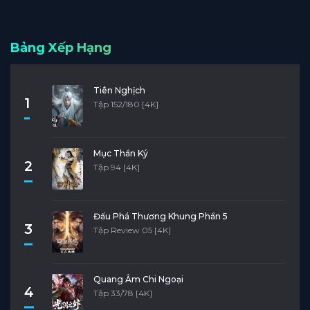
Bảng Xếp Hạng
Tiên Nghịch
1
Tập 152/180 [4K]
Mục Thần Ký
2
Tập 94 [4K]
Đấu Phá Thương Khung Phần 5
3
Tập Review 05 [4K]
Quang Âm Chi Ngoại
4
Tập 33/78 [4K]