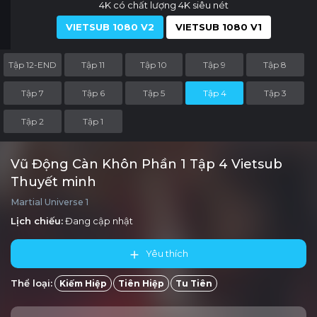
4K có chất lượng 4K siêu nét
VIETSUB 1080 V2
VIETSUB 1080 V1
Tập 12-END
Tập 11
Tập 10
Tập 9
Tập 8
Tập 7
Tập 6
Tập 5
Tập 4
Tập 3
Tập 2
Tập 1
Vũ Động Càn Khôn Phần 1 Tập 4 Vietsub
Thuyết minh
Martial Universe 1
Lịch chiếu:
Đang cập nhật
Yêu thích
Thể loại:
Kiếm Hiệp
Tiên Hiệp
Tu Tiên