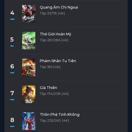
Quang Âm Chi Ngoại
4
Tập 33/78 [4K]
Thế Giới Hoàn Mỹ
5
Tập 281/286 [4K]
Phàm Nhân Tu Tiên
6
Tập 185 [4K]
Già Thiên
7
Tập 174/208 [4K]
Thôn Phệ Tinh Không
8
Tập 235/260 [4K]