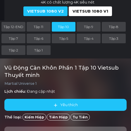
4K có chất lượng 4K siêu nét
VIETSUB 1080 V2
VIETSUB 1080 V1
Tập 12-END
Tập 11
Tập 10
Tập 9
Tập 8
Tập 7
Tập 6
Tập 5
Tập 4
Tập 3
Tập 2
Tập 1
Vũ Động Càn Khôn Phần 1 Tập 10 Vietsub
Thuyết minh
Martial Universe 1
Lịch chiếu:
Đang cập nhật
Yêu thích
Thể loại:
Kiếm Hiệp
Tiên Hiệp
Tu Tiên