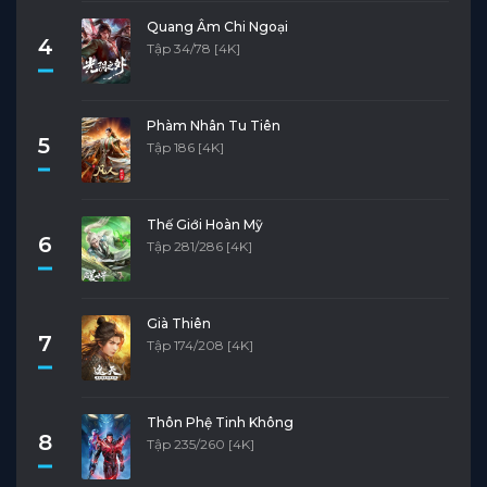
Quang Âm Chi Ngoại
4
Tập 34/78 [4K]
Phàm Nhân Tu Tiên
5
Tập 186 [4K]
Thế Giới Hoàn Mỹ
6
Tập 281/286 [4K]
Già Thiên
7
Tập 174/208 [4K]
Thôn Phệ Tinh Không
8
Tập 235/260 [4K]