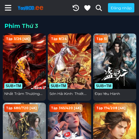
Đăng nhập
Phim Thứ 3
Tập 3/26 [4K]
Tập 8/24
Tập 51
SUB+TM
SUB+TM
SUB+TM
Nhất Trảm Thương
Sơn Hải Kinh: Thiết
Đạo Yêu Hành
Khung
Lập Lại Trật Tự
Tập 680/720 [4K]
Tập 365/420 [4K]
Tập 174/208 [4K]