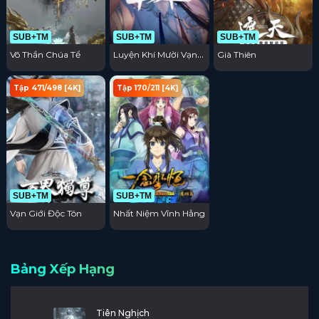
SUB+TM
SUB+TM
SUB+TM
Võ Thần Chúa Tể
Luyện Khí Mười Vạn
Già Thiên
Năm
Tập 471/498 [4K]
Tập 170/211 [4K]
SUB+TM
SUB+TM
Vạn Giới Độc Tôn
Nhất Niệm Vĩnh Hằng
Bảng Xếp Hạng
Tiên Nghịch