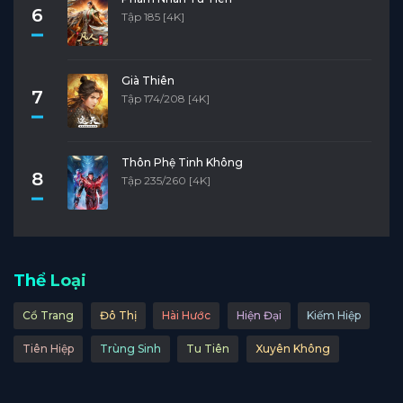
6
Tập 185 [4K]
Già Thiên
7
Tập 174/208 [4K]
Thôn Phệ Tinh Không
8
Tập 235/260 [4K]
Thể Loại
Cổ Trang
Đô Thị
Hài Hước
Hiện Đại
Kiếm Hiệp
Tiên Hiệp
Trùng Sinh
Tu Tiên
Xuyên Không