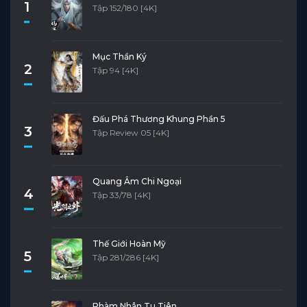
1
Tập 152/180 [4K]
Mục Thần Ký
2
Tập 94 [4K]
Đấu Phá Thương Khung Phần 5
3
Tập Review 05 [4K]
Quang Âm Chi Ngoại
4
Tập 33/78 [4K]
Thế Giới Hoàn Mỹ
5
Tập 281/286 [4K]
Phàm Nhân Tu Tiên