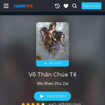
Đăng nhập
Yêu thích
Võ Thần Chúa Tể
Wu Shen Zhu Zai
Xem Phim
4.4/5 - (476 bình chọn)