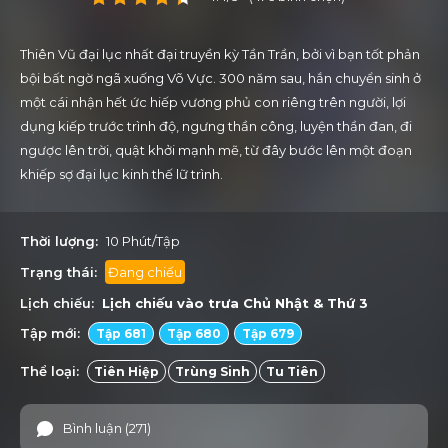
Thiên Vũ đại lục nhất đại truyền kỳ Tần Trần, bởi vì bạn tốt phản
bội bất ngờ ngã xuống Võ Vực. 300 năm sau, hắn chuyển sinh ở
một cái nhận hết ức hiếp vương phủ con riêng trên người, lợi
dụng kiếp trước trình độ, ngưng thần công, luyện thần đan, đi
ngược lên trời, quật khởi mạnh mẽ, từ đây bước lên một đoạn
khiếp sợ đại lục kinh thế lữ trình.
Thời lượng:
10 Phút/Tập
Trạng thái:
Đang chiếu
Lịch chiếu:
Lịch chiếu vào trưa
Chủ Nhật
&
Thứ 3
Tập mới:
Tập 681
Tập 680
Tập 679
Thể loại:
Tiên Hiệp
Trùng Sinh
Tu Tiên
Bình luận (271)