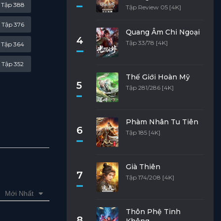
Tập 388
Tập Review 05 [4K]
Tập 376
Quang Âm Chi Ngoại
4
Tập 33/78 [4K]
Tập 364
Tập 352
Thế Giới Hoàn Mỹ
5
Tập 340
Tập 281/286 [4K]
Tập 328
Phàm Nhân Tu Tiên
Tập 316
6
Tập 185 [4K]
Tập 304
Tập 292
Già Thiên
7
Tập 174/208 [4K]
Tập 280
Mới Nhất
Tập 268
Thôn Phệ Tinh
8