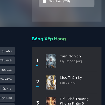
Bình luận (201)
Bảng Xếp Hạng
Tập 460
Tiên Nghịch
1
Tập 448
Tập 152/180 [4K]
Tập 436
Mục Thần Ký
Tập 424
2
Tập 94 [4K]
Tập 412
Tập 400
Đấu Phá Thương
3
Khung Phần 5