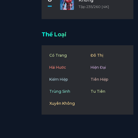
Không
Tập 256
Tập 235/260 [4K]
Tập 244
Tập 232
Thể Loại
Tập 220
Tập 208
Cổ Trang
Đô Thị
Tập 196
Hài Hước
Hiện Đại
Tập 184
Kiếm Hiệp
Tiên Hiệp
Tập 172
Trùng Sinh
Tu Tiên
Tập 160
Xuyên Không
Tập 148
Tập 136
Tập 124