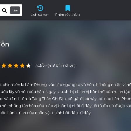
Tìm
Lịch sử xem
Phim yêu thích
Tôn
4.3/5 - (418 bình chọn)
 chính tên là Lâm Phong, vào lúc ngưng tụ vũ hồn thì bỗng nhiên vị h
ớp lấy vũ hồn của hắn. Ngay sau khi bị chính vị hôn thê của mình tập 
 vào 1 nơi tên là Táng Thần Chi Địa, cô gái ở nơi này nói cho Lâm Phon
 hết những tàn hồn của các vị thần bị nhốt ở đây rồi từ đó có được sứ
uộc hành trình của nhân vật chính bắt đầu từ đây.