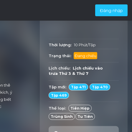
Đăng nhập
Thời lượng:
10 Phút/Tập
Trạng thái:
Đang chiếu
Lịch chiếu:
Lịch chiếu vào
trưa
Thứ 3
&
Thứ 7
ôn thê
Tập mới:
Tập 471
Tập 470
kích, ý
Tập 469
g biết
c
Thể loại:
Tiên Hiệp
Trùng Sinh
Tu Tiên