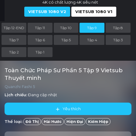
4K có chất lượng 4K siêu nét
VIETSUB 1080 V2
VIETSUB 1080 V1
Tập 12-END
Tập 11
Tập 10
Tập 9
Tập 8
Tập 7
Tập 6
Tập 5
Tập 4
Tập 3
Tập 2
Tập 1
Toàn Chức Pháp Sư Phần 5 Tập 9 Vietsub
Thuyết minh
Quanzhi Fashi 5
Lịch chiếu:
Đang cập nhật
Yêu thích
Thể loại:
Đô Thị
Hài Hước
Hiện Đại
Kiếm Hiệp