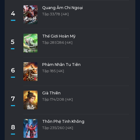
Quang Âm Chi Ngoại
4
Tập 33/78 [4K]
Thế Giới Hoàn Mỹ
5
Tập 281/286 [4K]
Phàm Nhân Tu Tiên
6
Tập 185 [4K]
Già Thiên
7
Tập 174/208 [4K]
Thôn Phệ Tinh Không
8
Tập 235/260 [4K]