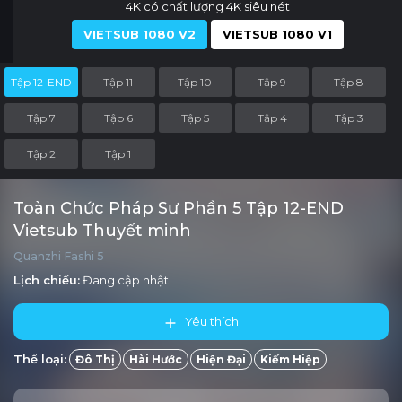
4K có chất lượng 4K siêu nét
VIETSUB 1080 V2
VIETSUB 1080 V1
Tập 12-END
Tập 11
Tập 10
Tập 9
Tập 8
Tập 7
Tập 6
Tập 5
Tập 4
Tập 3
Tập 2
Tập 1
Toàn Chức Pháp Sư Phần 5 Tập 12-END
Vietsub Thuyết minh
Quanzhi Fashi 5
Lịch chiếu:
Đang cập nhật
Yêu thích
Thể loại:
Đô Thị
Hài Hước
Hiện Đại
Kiếm Hiệp