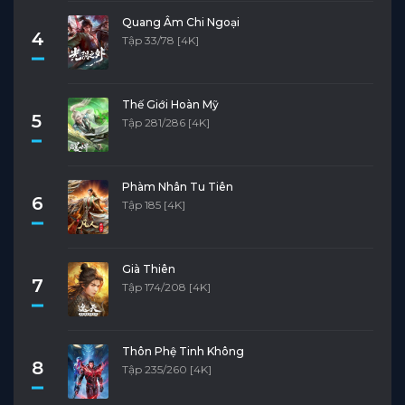
Quang Âm Chi Ngoại
4
Tập 33/78 [4K]
Thế Giới Hoàn Mỹ
5
Tập 281/286 [4K]
Phàm Nhân Tu Tiên
6
Tập 185 [4K]
Già Thiên
7
Tập 174/208 [4K]
Thôn Phệ Tinh Không
8
Tập 235/260 [4K]