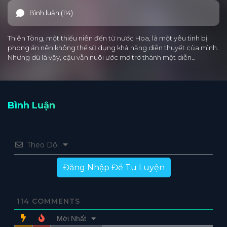
Bình luận (114)
Thiên Tòng, một thiếu niên đến từ nước Hoa, là một yêu tinh bị
phong ấn nên không thể sử dụng khả năng diễn thuyết của mình.
Nhưng dù là vậy, cậu vẫn nuôi ước mơ trở thành một diễn…
Bình Luận
Theo Dõi
Đăng Nhập Để Tu Luyện
114
COMMENTS
Mới Nhất