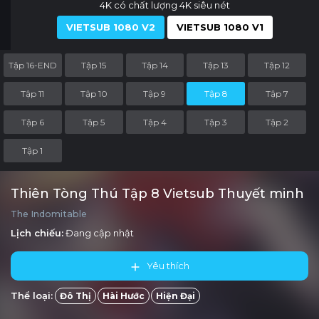
4K có chất lượng 4K siêu nét
VIETSUB 1080 V2
VIETSUB 1080 V1
Tập 16-END
Tập 15
Tập 14
Tập 13
Tập 12
Tập 11
Tập 10
Tập 9
Tập 8
Tập 7
Tập 6
Tập 5
Tập 4
Tập 3
Tập 2
Tập 1
Thiên Tòng Thú Tập 8 Vietsub Thuyết minh
The Indomitable
Lịch chiếu:
Đang cập nhật
Yêu thích
Thể loại:
Đô Thị
Hài Hước
Hiện Đại