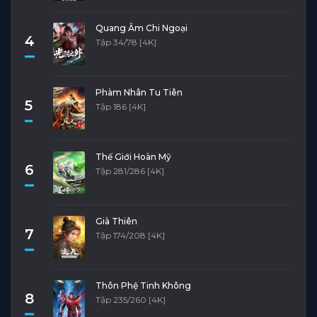
Quang Âm Chi Ngoại
4
Tập 34/78 [4K]
Phàm Nhân Tu Tiên
5
Tập 186 [4K]
Thế Giới Hoàn Mỹ
6
Tập 281/286 [4K]
Già Thiên
7
Tập 174/208 [4K]
Thôn Phệ Tinh Không
8
Tập 235/260 [4K]