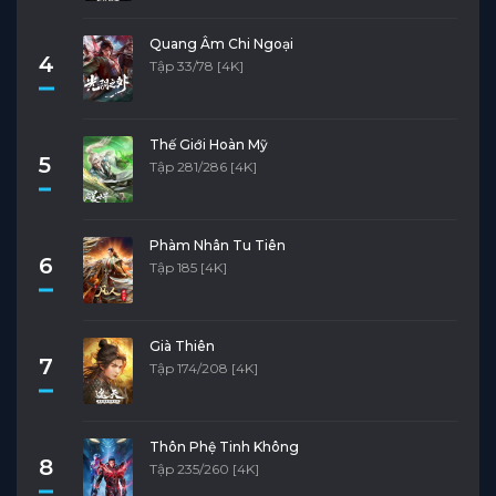
Quang Âm Chi Ngoại
4
Tập 33/78 [4K]
Thế Giới Hoàn Mỹ
5
Tập 281/286 [4K]
Phàm Nhân Tu Tiên
6
Tập 185 [4K]
Già Thiên
7
Tập 174/208 [4K]
Thôn Phệ Tinh Không
8
Tập 235/260 [4K]