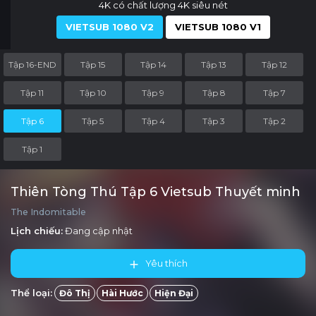
4K có chất lượng 4K siêu nét
VIETSUB 1080 V2
VIETSUB 1080 V1
Tập 16-END
Tập 15
Tập 14
Tập 13
Tập 12
Tập 11
Tập 10
Tập 9
Tập 8
Tập 7
Tập 6
Tập 5
Tập 4
Tập 3
Tập 2
Tập 1
Thiên Tòng Thú Tập 6 Vietsub Thuyết minh
The Indomitable
Lịch chiếu:
Đang cập nhật
Yêu thích
Thể loại:
Đô Thị
Hài Hước
Hiện Đại