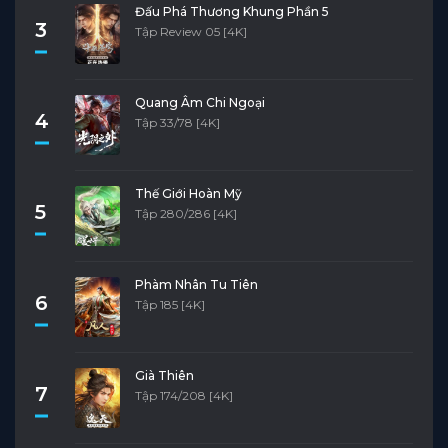
Đấu Phá Thương Khung Phần 5
3
Tập Review 05 [4K]
Quang Âm Chi Ngoại
4
Tập 33/78 [4K]
Thế Giới Hoàn Mỹ
5
Tập 280/286 [4K]
Phàm Nhân Tu Tiên
6
Tập 185 [4K]
Già Thiên
7
Tập 174/208 [4K]