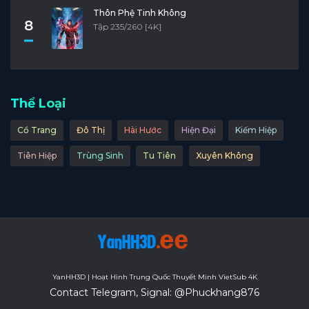
Thôn Phệ Tinh Không
8
Tập 235/260 [4K]
Thể Loại
Cổ Trang
Đô Thị
Hài Hước
Hiện Đại
Kiếm Hiệp
Tiên Hiệp
Trùng Sinh
Tu Tiên
Xuyên Không
YanHH3D | Hoạt Hình Trung Quốc Thuyết Minh VietSub 4K
Contact Telegram, Signal: @Phuckhang876