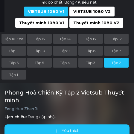
4K có chất lượng 4K siêu nét
VIETSUB 1080 V1
VIETSUB 1080 V2
Thuyết minh 1080 V1
Thuyết minh 1080 V2
Tập 16-End
Tập 15
Tập 14
Tập 13
Tập 12
Tập 11
Tập 10
Tập 9
Tập 8
Tập 7
Tập 6
Tập 5
Tập 4
Tập 3
Tập 2
Tập 1
Phong Hoả Chiến Kỷ Tập 2 Vietsub Thuyết
minh
Feng Huo Zhan Ji
Lịch chiếu:
Đang cập nhật
Yêu thích