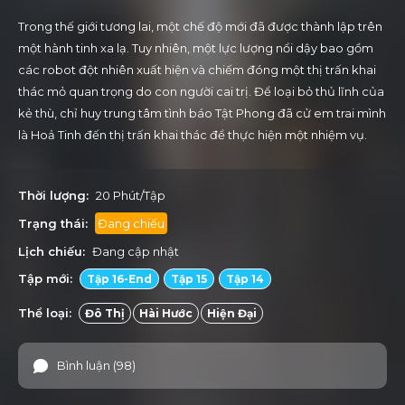
Trong thế giới tương lai, một chế độ mới đã được thành lập trên
một hành tinh xa lạ. Tuy nhiên, một lực lượng nổi dậy bao gồm
các robot đột nhiên xuất hiện và chiếm đóng một thị trấn khai
thác mỏ quan trọng do con người cai trị. Để loại bỏ thủ lĩnh của
kẻ thù, chỉ huy trung tâm tình báo Tật Phong đã cử em trai mình
là Hoả Tinh đến thị trấn khai thác để thực hiện một nhiệm vụ.
Nào ngờ nhiệm vụ thất bại. Kể từ đó, hai anh em phát hiện ra
rằng mọi thứ bắt đầu bao trùm họ theo một hướng không thể
Thời lượng:
20 Phút/Tập
tưởng tượng. Một âm mưu to lớn xuất hiện, lật đổ sự hiểu biết
của họ về thế giới, về kẻ thù và đồng đội.
Trạng thái:
Đang chiếu
Lịch chiếu:
Đang cập nhật
Tập mới:
Tập 16-End
Tập 15
Tập 14
Thể loại:
Đô Thị
Hài Hước
Hiện Đại
Bình luận (98)