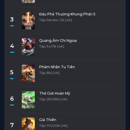
Đấu Phá Thương Khung Phần 5
3
Tập Review 06 [4K]
Quang Âm Chi Ngoại
4
Tập 34/78 [4K]
Phàm Nhân Tu Tiên
5
Tập 186 [4K]
Thế Giới Hoàn Mỹ
6
Tập 281/286 [4K]
Già Thiên
7
Tập 174/208 [4K]