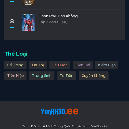
Thôn Phệ Tinh Không
8
Tập 235/260 [4K]
Thể Loại
Cổ Trang
Đô Thị
Hài Hước
Hiện Đại
Kiếm Hiệp
Tiên Hiệp
Trùng Sinh
Tu Tiên
Xuyên Không
YanHH3D | Hoạt Hình Trung Quốc Thuyết Minh VietSub 4K