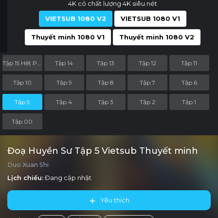
4K có chất lượng 4K siêu nét
VIETSUB 1080 V2
VIETSUB 1080 V1
Thuyết minh 1080 V1
Thuyết minh 1080 V2
Tập 15 Hết Phần
Tập 14
Tập 13
Tập 12
Tập 11
Tập 10
Tập 9
Tập 8
Tập 7
Tập 6
Tập 5
Tập 4
Tập 3
Tập 2
Tập 1
Tập 00
Đoạ Huyền Sư Tập 5 Vietsub Thuyết minh
Duo Xuan Shi
Lịch chiếu:
Đang cập nhật
Yêu thích