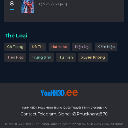
8
Tập 235/260 [4K]
Thể Loại
Cổ Trang
Đô Thị
Hài Hước
Hiện Đại
Kiếm Hiệp
Tiên Hiệp
Trùng Sinh
Tu Tiên
Xuyên Không
YanHH3D | Hoạt Hình Trung Quốc Thuyết Minh VietSub 4K
Contact Telegram, Signal: @Phuckhang876
© YanHH3D | Hoạt Hình Trung Quốc Thuyết Minh VietSub 4K 2024-2026. All rights