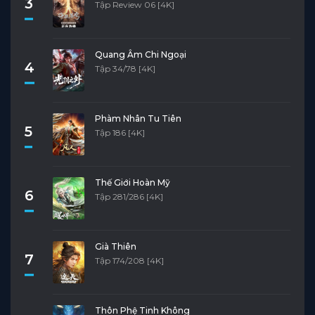
3
Tập Review 06 [4K]
Quang Âm Chi Ngoại
4
Tập 34/78 [4K]
Phàm Nhân Tu Tiên
5
Tập 186 [4K]
Thế Giới Hoàn Mỹ
6
Tập 281/286 [4K]
Già Thiên
7
Tập 174/208 [4K]
Thôn Phệ Tinh Không