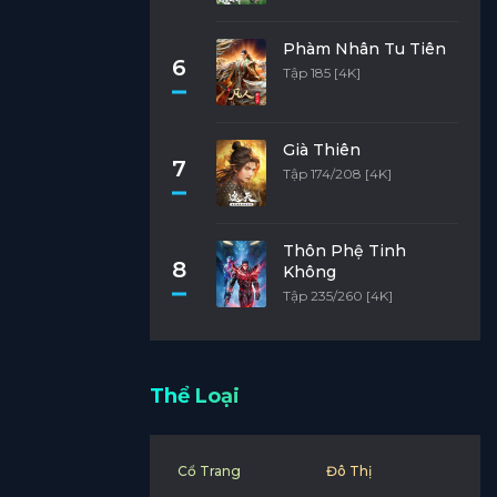
Phàm Nhân Tu Tiên
6
Tập 185 [4K]
Già Thiên
7
Tập 174/208 [4K]
Thôn Phệ Tinh
8
Không
Tập 235/260 [4K]
Thể Loại
Cổ Trang
Đô Thị