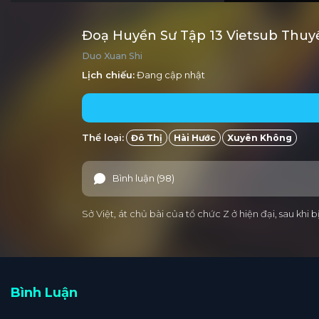
Đoạ Huyền Sư Tập 13 Vietsub Thuy
Duo Xuan Shi
Lịch chiếu:
Đang cập nhật
Thể loại:
Đô Thị
Hài Hước
Xuyên Không
Bình luận (98)
Sở Việt, át chủ bài của tổ chức Z ở hiện đại, sau k
Bình Luận