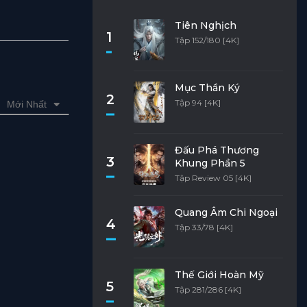
Tiên Nghịch
1
Tập 152/180 [4K]
Mục Thần Ký
2
Tập 94 [4K]
Mới Nhất
Đấu Phá Thương
3
Khung Phần 5
Tập Review 05 [4K]
Quang Âm Chi Ngoại
4
Tập 33/78 [4K]
Thế Giới Hoàn Mỹ
5
Tập 281/286 [4K]