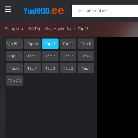
Trang chủ
Đô Thị
Đoạ Huyền Sư
Tập 13
Tập 15 Hết Phần
Tập 14
Tập 13
Tập 12
Tập 11
Tập 10
Tập 9
Tập 8
Tập 7
Tập 6
Tập 5
Tập 4
Tập 3
Tập 2
Tập 1
Tập 00