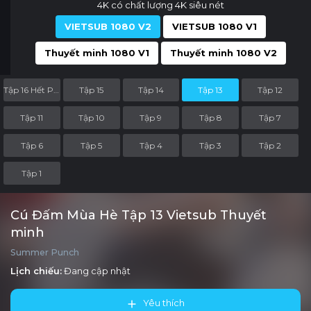
4K có chất lượng 4K siêu nét
VIETSUB 1080 V2
VIETSUB 1080 V1
Thuyết minh 1080 V1
Thuyết minh 1080 V2
Tập 16 Hết Phần
Tập 15
Tập 14
Tập 13
Tập 12
Tập 11
Tập 10
Tập 9
Tập 8
Tập 7
Tập 6
Tập 5
Tập 4
Tập 3
Tập 2
Tập 1
Cú Đấm Mùa Hè Tập 13 Vietsub Thuyết
minh
Summer Punch
Lịch chiếu:
Đang cập nhật
Yêu thích