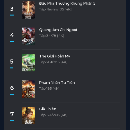
Đấu Phá Thương Khung Phần 5
3
Tập Review 05 [4K]
Quang Âm Chi Ngoại
4
Tập 34/78 [4K]
Thế Giới Hoàn Mỹ
5
Tập 281/286 [4K]
Phàm Nhân Tu Tiên
6
Tập 185 [4K]
Già Thiên
7
Tập 174/208 [4K]