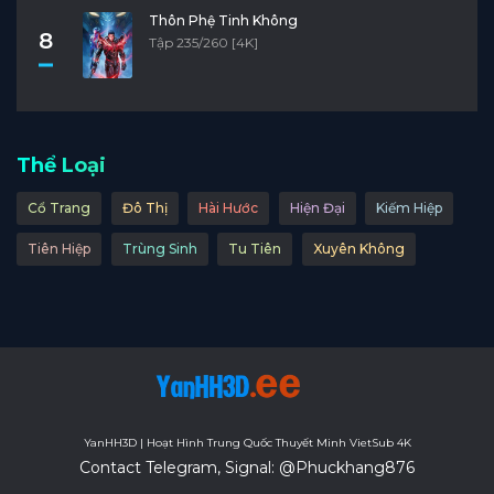
Thôn Phệ Tinh Không
8
Tập 235/260 [4K]
Thể Loại
Cổ Trang
Đô Thị
Hài Hước
Hiện Đại
Kiếm Hiệp
Tiên Hiệp
Trùng Sinh
Tu Tiên
Xuyên Không
YanHH3D | Hoạt Hình Trung Quốc Thuyết Minh VietSub 4K
Contact Telegram, Signal: @Phuckhang876