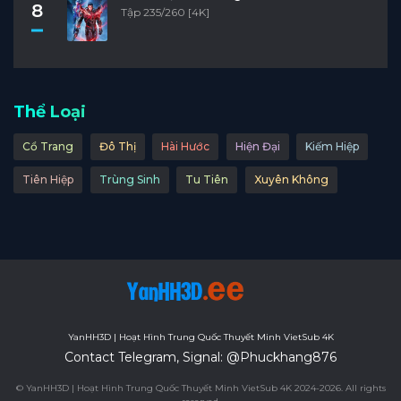
8
Tập 235/260 [4K]
Thể Loại
Cổ Trang
Đô Thị
Hài Hước
Hiện Đại
Kiếm Hiệp
Tiên Hiệp
Trùng Sinh
Tu Tiên
Xuyên Không
YanHH3D | Hoạt Hình Trung Quốc Thuyết Minh VietSub 4K
Contact Telegram, Signal: @Phuckhang876
© YanHH3D | Hoạt Hình Trung Quốc Thuyết Minh VietSub 4K 2024-2026. All rights