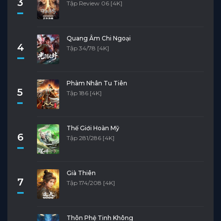
3
Tập Review 06 [4K]
Quang Âm Chi Ngoại
4
Tập 34/78 [4K]
Phàm Nhân Tu Tiên
5
Tập 186 [4K]
Thế Giới Hoàn Mỹ
6
Tập 281/286 [4K]
Già Thiên
7
Tập 174/208 [4K]
Thôn Phệ Tinh Không