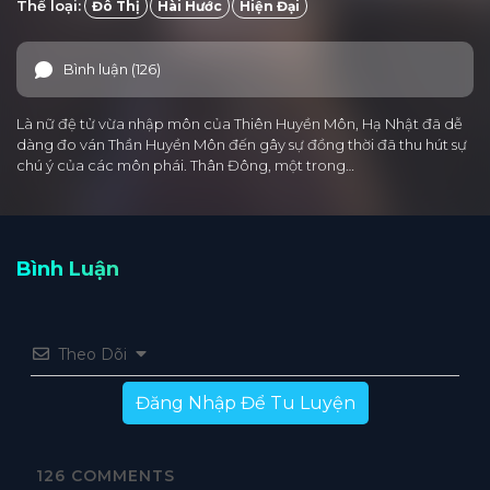
Thể loại:
Đô Thị
Hài Hước
Hiện Đại
Bình luận (126)
Là nữ đệ tử vừa nhập môn của Thiên Huyền Môn, Hạ Nhật đã dễ
dàng đo ván Thần Huyền Môn đến gây sự đồng thời đã thu hút sự
chú ý của các môn phái. Thân Đông, một trong…
Bình Luận
Theo Dõi
Đăng Nhập Để Tu Luyện
126
COMMENTS