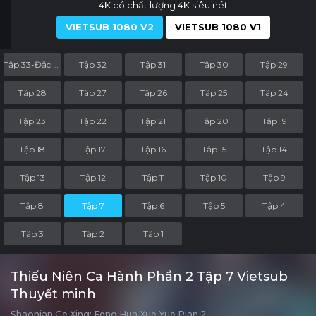
4K có chất lượng 4K siêu nét
VIETSUB 1080 V2
VIETSUB 1080 V1
Tập 33-Đặc Biệt
Tập 32
Tập 31
Tập 30
Tập 29
Tập 28
Tập 27
Tập 26
Tập 25
Tập 24
Tập 23
Tập 22
Tập 21
Tập 20
Tập 19
Tập 18
Tập 17
Tập 16
Tập 15
Tập 14
Tập 13
Tập 12
Tập 11
Tập 10
Tập 9
Tập 8
Tập 7
Tập 6
Tập 5
Tập 4
Tập 3
Tập 2
Tập 1
Thiếu Niên Ca Hành Phần 2 Tập 7 Vietsub
Thuyết minh
Shaonian Ge Xing: Feng Hua Xue Yue Pian 2