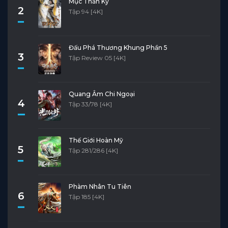
Mục Thần Ký
2
Tập 94 [4K]
Đấu Phá Thương Khung Phần 5
3
Tập Review 05 [4K]
Quang Âm Chi Ngoại
4
Tập 33/78 [4K]
Thế Giới Hoàn Mỹ
5
Tập 281/286 [4K]
Phàm Nhân Tu Tiên
6
Tập 185 [4K]