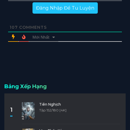
Đăng Nhập Để Tu Luyện
107
COMMENTS
Mới Nhất
Bảng Xếp Hạng
Tiên Nghịch
1
Tập 152/180 [4K]