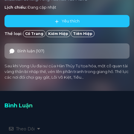
Lịch chiếu:
Đang cập nhật
Yêu thích
Thể loại:
Cổ Trang
Kiếm Hiệp
Tiên Hiệp
Bình luận (107)
Sau khi Vong Ưu đại sư của Hàn Thủy Tự tọa hóa, một cỗ quan tài
vàng thần bí nhập thế, vén lên phân tranh trong giang hồ. Thế lực
các nơi đối chọi gay gắt, Lôi Vô Kiệt, Tiêu…
Bình Luận
Theo Dõi