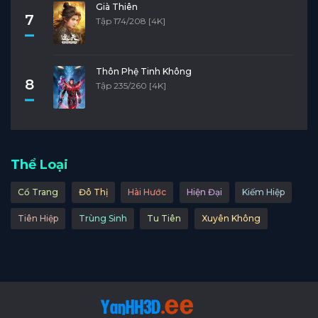
Già Thiên
7
Tập 174/208 [4K]
Thôn Phệ Tinh Không
8
Tập 235/260 [4K]
Thể Loại
Cổ Trang
Đô Thị
Hài Hước
Hiện Đại
Kiếm Hiệp
Tiên Hiệp
Trùng Sinh
Tu Tiên
Xuyên Không