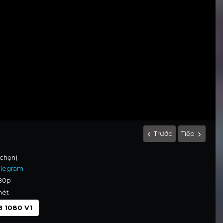
Trước
Tiếp
 chọn)
elegram
080p
nét
 1080 V1