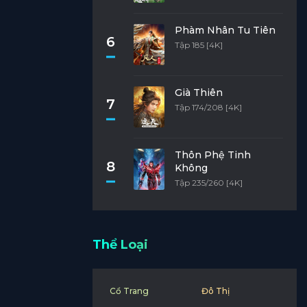
Phàm Nhân Tu Tiên
6
Tập 185 [4K]
Già Thiên
7
Tập 174/208 [4K]
Thôn Phệ Tinh
8
Không
Tập 235/260 [4K]
Thể Loại
Cổ Trang
Đô Thị