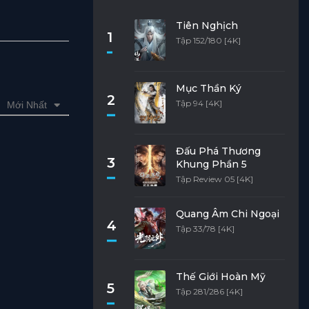
Tiên Nghịch
1
Tập 152/180 [4K]
Mục Thần Ký
2
Tập 94 [4K]
Mới Nhất
Đấu Phá Thương
3
Khung Phần 5
Tập Review 05 [4K]
Quang Âm Chi Ngoại
4
Tập 33/78 [4K]
Thế Giới Hoàn Mỹ
5
Tập 281/286 [4K]