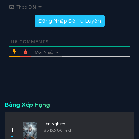
Theo Dõi
Đăng Nhập Để Tu Luyện
116
COMMENTS
Mới Nhất
Bảng Xếp Hạng
Tiên Nghịch
1
Tập 152/180 [4K]