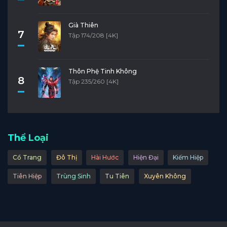
Già Thiên
7
Tập 174/208 [4K]
Thôn Phệ Tinh Không
8
Tập 235/260 [4K]
Thể Loại
Cổ Trang
Đô Thị
Hài Hước
Hiện Đại
Kiếm Hiệp
Tiên Hiệp
Trùng Sinh
Tu Tiên
Xuyên Không