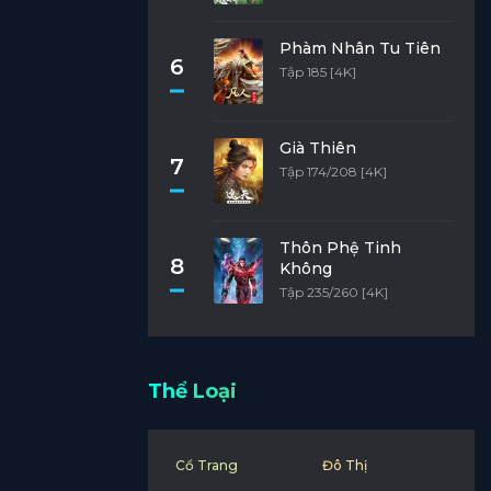
Phàm Nhân Tu Tiên
6
Tập 185 [4K]
Già Thiên
7
Tập 174/208 [4K]
Thôn Phệ Tinh
8
Không
Tập 235/260 [4K]
Thể Loại
Cổ Trang
Đô Thị