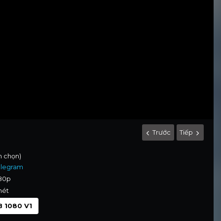
Trước
Tiếp
nh chọn)
elegram
080p
nét
 1080 V1