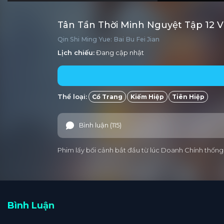
Tân Tần Thời Minh Nguyệt Tập 12 
Qin Shi Ming Yue: Bai Bu Fei Jian
Lịch chiếu:
Đang cập nhật
Thể loại:
Cổ Trang
Kiếm Hiệp
Tiên Hiệp
Bình luận (115)
Phim lấy bối cảnh bắt đầu từ lúc Doanh Chính thốn
Bình Luận