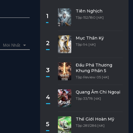
Tiên Nghịch
1
Tập 152/180 [4K]
Mục Thần Ký
2
Tập 94 [4K]
Mới Nhất
Đấu Phá Thương
3
Khung Phần 5
Tập Review 05 [4K]
Quang Âm Chi Ngoại
4
Tập 33/78 [4K]
Thế Giới Hoàn Mỹ
5
Tập 281/286 [4K]